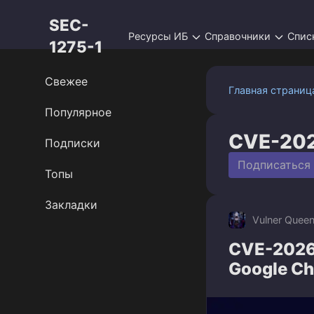
Перейти
SEC-
к
Ресурсы ИБ
Справочники
Спис
контенту
1275-1
Свежее
Главная страниц
Популярное
CVE-20
Подписки
Подписаться
Топы
Закладки
Vulner Quee
CVE-2026
Google C