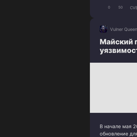
CV
0
50
Vulner Quee
Майский п
уязвимос
В начале мая 2
обновление для