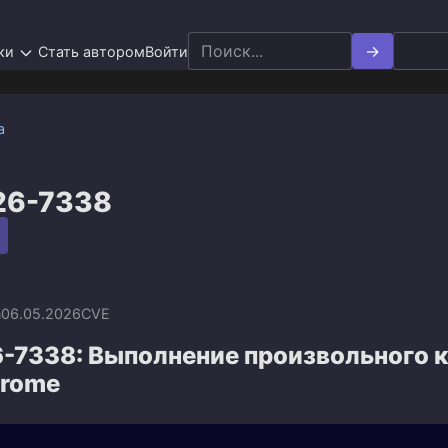
Search
ки
Стать автором
Войти
for:
а
26-7338
n
06.05.2026
CVE
-7338: Выполнение произвольного к
hrome