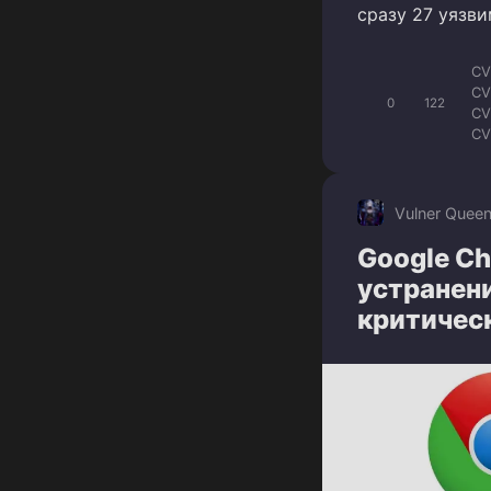
сразу 27 уязв
CV
CV
0
122
CV
CV
CV
CV
CV
Vulner Quee
Google Ch
устранен
критичес