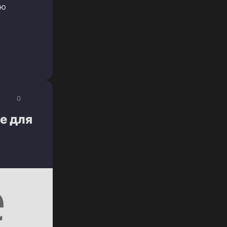
ую
0
е для