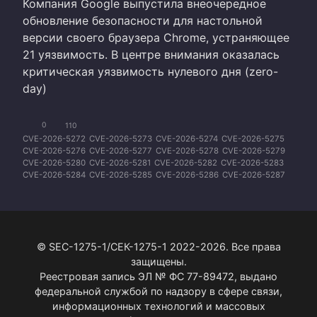
Компания Google выпустила внеочередное
обновление безопасности для настольной
версии своего браузера Chrome, устраняющее
21 уязвимость. В центре внимания оказалась
критическая уязвимость нулевого дня (zero-
day)
0
110
CVE-2026-5272
CVE-2026-5273
CVE-2026-5274
CVE-2026-5275
CVE-2026-5276
CVE-2026-5277
CVE-2026-5278
CVE-2026-5279
CVE-2026-5280
CVE-2026-5281
CVE-2026-5282
CVE-2026-5283
CVE-2026-5284
CVE-2026-5285
CVE-2026-5286
CVE-2026-5287
CVE-2026-5288
CVE-2026-5289
CVE-2026-5290
CVE-2026-5291
CVE-2026-5292
© SEC-1275-1/СЕК-1275-1 2022-2026. Все права
защищены.
Реестровая запись ЭЛ № ФС 77-89472, выдано
федеральной службой по надзору в сфере связи,
информационных технологий и массовых