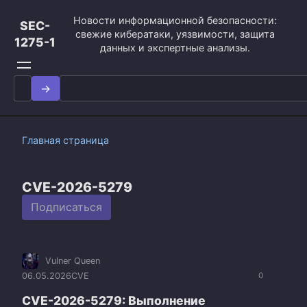
Перейти
Новости информационной безопасности:
к
SEC-
свежие кибератаки, уязвимости, защита
контенту
1275-1
данных и экспертные анализы.
Search
for:
Главная страница
CVE-2026-5279
Подписаться
Vulner Queen
06.05.2026
CVE
0
CVE-2026-5279: Выполнение