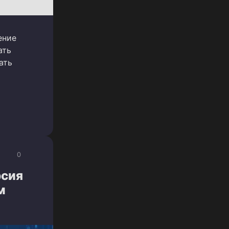
ение
ать
ать
0
рсия
м