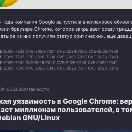
6 года компания Google выпустила внеплановое обновл
рсии браузера Chrome, которое закрывает сразу тридц
Четыре из них получили статус критических, ещё двадц
E-2026-7333
CVE-2026-7334
CVE-2026-7335
CVE-2026-7336
E-2026-7337
CVE-2026-7338
CVE-2026-7339
CVE-2026-7340
E-2026-7341
CVE-2026-7342
CVE-2026-7343
CVE-2026-7344
E-2026-7345
CVE-2026-7346
CVE-2026-7347
CVE-2026-7348
E-2026-7349
CVE-2026-7350
CVE-2026-7351
CVE-2026-7352
E-2026-7353
CVE-2026-7354
CVE-2026-7355
CVE-2026-7356
E-2026-7357
CVE-2026-7358
CVE-2026-7359
CVE-2026-7360
n
04.05.2026
Уязвимости
E-2026-7361
CVE-2026-7363
ая уязвимость в Google Chrome: ве
ает миллионам пользователей, в то
Debian GNU/Linux