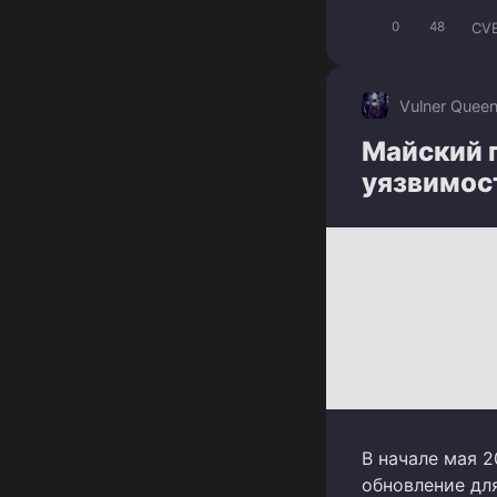
CV
0
48
Vulner Quee
Майский п
уязвимос
В начале мая 2
обновление для