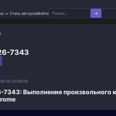
Search
ки
Стать автором
Войти
for:
а
26-7343
n
06.05.2026
CVE
-7343: Выполнение произвольного к
hrome