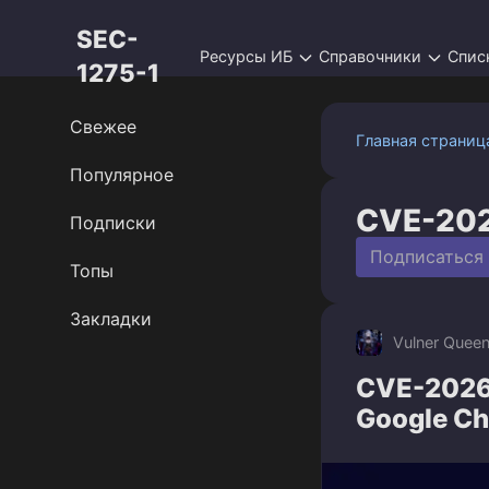
Перейти
SEC-
к
Ресурсы ИБ
Справочники
Спис
контенту
1275-1
Свежее
Главная страниц
Популярное
CVE-20
Подписки
Подписаться
Топы
Закладки
Vulner Quee
CVE-2026
Google C