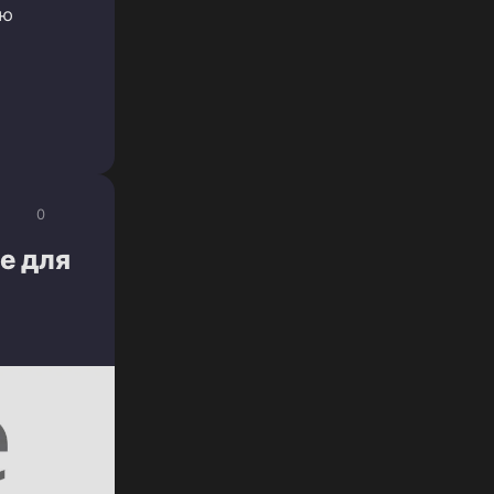
ую
0
е для