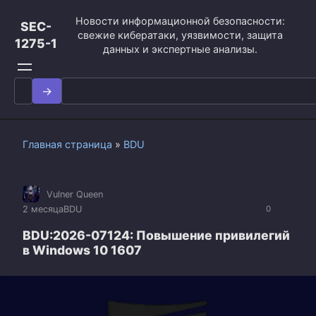
Перейти
Новости информационной безопасности:
к
SEC-
свежие кибератаки, уязвимости, защита
контенту
1275-1
данных и экспертные анализы.
Search
for:
Главная страница
»
BDU
Vulner Queen
2 месяца
BDU
0
BDU:2026-07124: Повышение привилегий
в Windows 10 1607