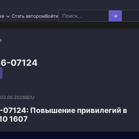
Search
ки
Стать автором
Войти
for:
а
6-07124
n
03.06.2026
BDU
-07124: Повышение привилегий в
10 1607