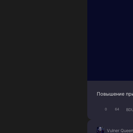
Повышение при
BDU
0
64
Vulner Quee