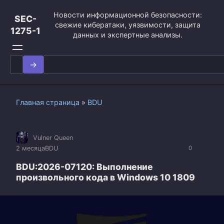
Перейти
Новости информационной безопасности:
к
SEC-
свежие кибератаки, уязвимости, защита
контенту
1275-1
данных и экспертные анализы.
Search
for:
Главная страница
»
BDU
Vulner Queen
2 месяца
BDU
0
BDU:2026-07120: Выполнение
произвольного кода в Windows 10 1809