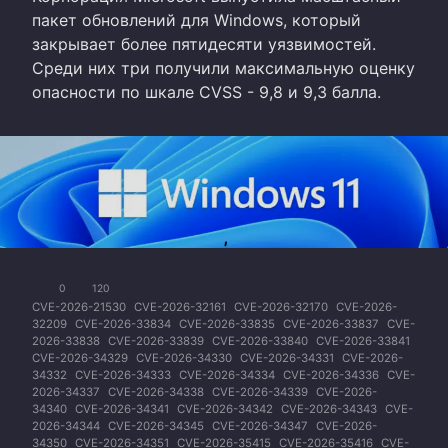
пакет обновлений для Windows, который
закрывает более пятидесяти уязвимостей.
Среди них три получили максимальную оценку
опасности по шкале CVSS - 9,8 и 9,3 балла.
0
120
CVE-2026-21530
CVE-2026-32161
CVE-2026-32170
CVE-2026-
32209
CVE-2026-33834
CVE-2026-33835
CVE-2026-33837
CVE-
2026-33838
CVE-2026-33839
CVE-2026-33840
CVE-2026-33841
CVE-2026-34329
CVE-2026-34330
CVE-2026-34331
CVE-2026-
34332
CVE-2026-34333
CVE-2026-34334
CVE-2026-34336
CVE-
2026-34337
CVE-2026-34338
CVE-2026-34339
CVE-2026-
34340
CVE-2026-34341
CVE-2026-34342
CVE-2026-34343
CVE-
2026-34344
CVE-2026-34345
CVE-2026-34347
CVE-2026-
34350
CVE-2026-34351
CVE-2026-35415
CVE-2026-35416
CVE-