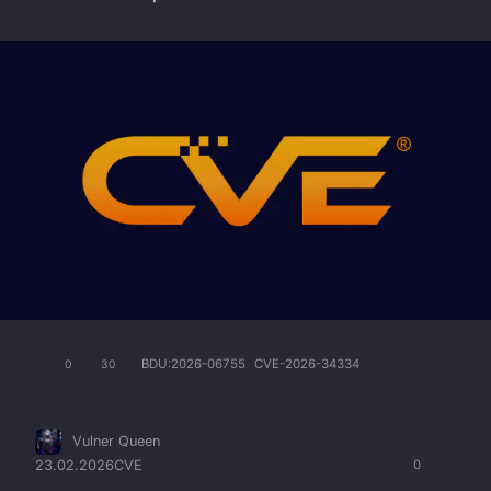
BDU:2026-06755
CVE-2026-34334
0
30
Vulner Queen
23.02.2026
CVE
0