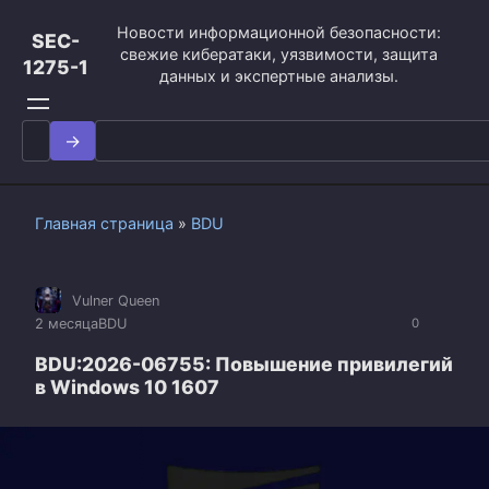
Перейти
Новости информационной безопасности:
к
SEC-
свежие кибератаки, уязвимости, защита
контенту
1275-1
данных и экспертные анализы.
Search
for:
Главная страница
»
BDU
Vulner Queen
2 месяца
BDU
0
BDU:2026-06755: Повышение привилегий
в Windows 10 1607