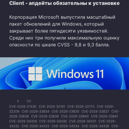
Client - апдейты обязательны к установке
Корпорация Microsoft выпустила масштабный
пакет обновлений для Windows, который
закрывает более пятидесяти уязвимостей.
Среди них три получили максимальную оценку
опасности по шкале CVSS - 9,8 и 9,3 балла.
0
121
CVE-2026-21530
CVE-2026-32161
CVE-2026-32170
CVE-2026-
32209
CVE-2026-33834
CVE-2026-33835
CVE-2026-33837
CVE-
2026-33838
CVE-2026-33839
CVE-2026-33840
CVE-2026-33841
CVE-2026-34329
CVE-2026-34330
CVE-2026-34331
CVE-2026-
34332
CVE-2026-34333
CVE-2026-34334
CVE-2026-34336
CVE-