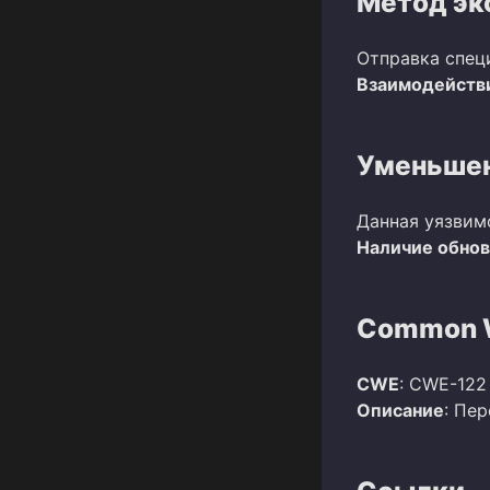
Метод эк
Отправка спец
Взаимодействи
Уменьшен
Данная уязвим
Наличие обно
Common W
CWE
: CWE-122
Описание
: Пе