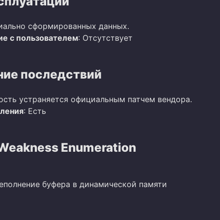
сплуатации
иально сформированных данных.
е с пользователем
: Отсутствует
ие последствий
ость устраняется официальным патчем вендора.
вления
: Есть
eakness Enumeration
реполнение буфера в динамической памяти