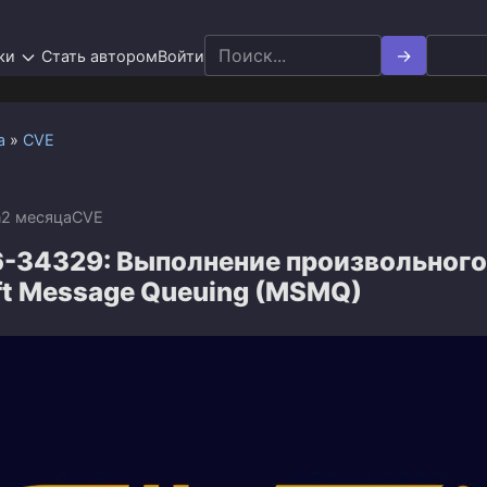
Search
ки
Стать автором
Войти
for:
а
»
CVE
n
2 месяца
CVE
-34329: Выполнение произвольного
ft Message Queuing (MSMQ)