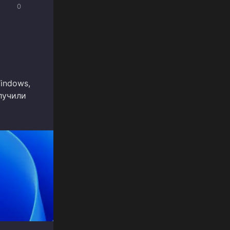
0
indows,
лучили