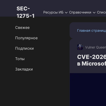
Перейти
SEC-
к
Ресурсы ИБ
Справочники
Спис
контенту
1275-1
Свежее
Главная страниц
Популярное
Vulner Quee
Подписки
CVE-2026
Топы
в Microso
Закладки