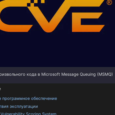
оизвольного кода в Microsoft Message Queuing (MSMQ)
е
е программное обеспечение
твия эксплуатации
ulnerability Scoring System