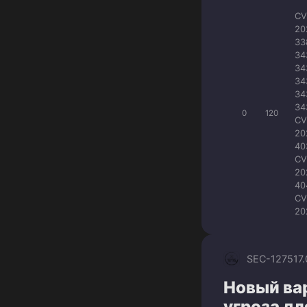
CV
20
33
34
34
34
34
34
0
120
CV
20
40
CV
20
40
CV
20
SEC-1275
17
Новый ва
угроза д