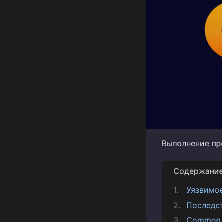
Выполнение пр
Содержани
Уязвимо
Последс
Common V