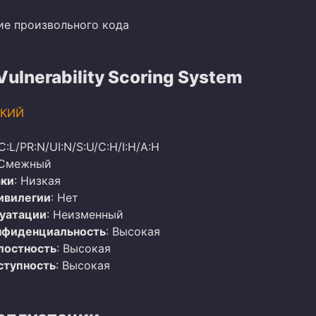
ие произвольного кода
lnerability Scoring System
КИЙ
C:L/PR:N/UI:N/S:U/C:H/I:H/A:H
 Смежный
аки
: Низкая
ивилегии
: Нет
луатации
: Неизменный
нфиденциальность
: Высокая
лостность
: Высокая
ступность
: Высокая