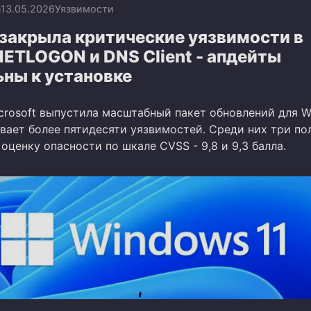
n
13.05.2026
Уязвимости
 закрыла критические уязвимости в
NETLOGON и DNS Client - апдейты
ьны к установке
crosoft выпустила масштабный пакет обновлений для W
вает более пятидесяти уязвимостей. Среди них три по
ценку опасности по шкале CVSS - 9,8 и 9,3 балла.