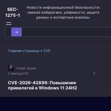
Перейти
Новости информационной безопасности:
к
SEC-
свежие кибератаки, уязвимости, защита
контенту
1275-1
данных и экспертные анализы.
Search
for:
Главная страница
»
CVE
Vulner Queen
2 месяца
CVE
0
CVE-2026-42896: Повышение
привилегий в Windows 11 24H2