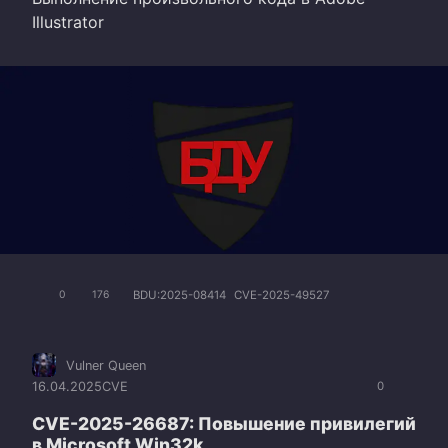
Illustrator
BDU:2025-08414
CVE-2025-49527
0
176
Vulner Queen
16.04.2025
CVE
0
CVE-2025-26687: Повышение привилегий
в Microsoft Win32k