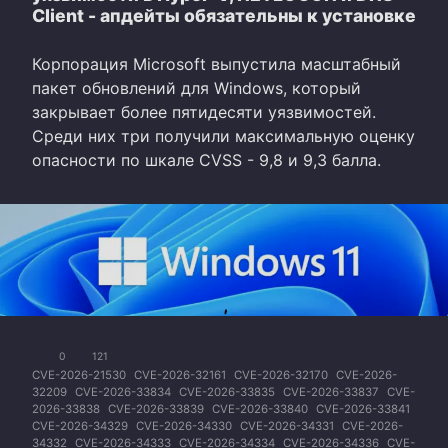
Client - апдейты обязательны к установке
Корпорация Microsoft выпустила масштабный
пакет обновлений для Windows, который
закрывает более пятидесяти уязвимостей.
Среди них три получили максимальную оценку
опасности по шкале CVSS - 9,8 и 9,3 балла.
0
121
CVE-2026-21530
CVE-2026-32161
CVE-2026-32170
CVE-2026-
32209
CVE-2026-33834
CVE-2026-33835
CVE-2026-33837
CVE-
2026-33838
CVE-2026-33839
CVE-2026-33840
CVE-2026-33841
CVE-2026-34329
CVE-2026-34330
CVE-2026-34331
CVE-2026-
34332
CVE-2026-34333
CVE-2026-34334
CVE-2026-34336
CVE-