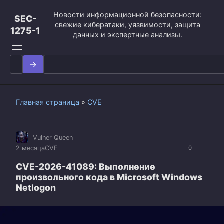
Перейти
Новости информационной безопасности:
к
SEC-
свежие кибератаки, уязвимости, защита
контенту
1275-1
данных и экспертные анализы.
Search
for:
Главная страница
»
CVE
Vulner Queen
2 месяца
CVE
0
CVE-2026-41089: Выполнение
произвольного кода в Microsoft Windows
Netlogon