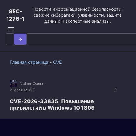
Перейти
Новости информационной безопасности:
к
SEC-
свежие кибератаки, уязвимости, защита
контенту
1275-1
данных и экспертные анализы.
Search
for:
Главная страница
»
CVE
Vulner Queen
2 месяца
CVE
0
CVE-2026-33835: Повышение
привилегий в Windows 10 1809