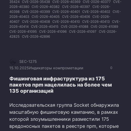
35424
CVE-2026-35438
CVE-2026-40369
CVE-2026-40377
CVE-
2026-40380
CVE-2026-40382
CVE-2026-40397
CVE-2026-
40398
CVE-2026-40399
CVE-2026-40401
CVE-2026-40402
CVE-
2026-40403
CVE-2026-40405
CVE-2026-40406
CVE-2026-
40407
CVE-2026-40408
CVE-2026-40410
CVE-2026-40413
CVE-
2026-40414
CVE-2026-40415
CVE-2026-41088
CVE-2026-41089
CVE-2026-41095
CVE-2026-41096
CVE-2026-41097
CVE-2026-
42825
CVE-2026-42896
SEC-1275
15.10.2025
Индикаторы компрометации
0
Фишинговая инфраструктура из 175
пакетов npm нацелилась на более чем
135 организаций
Исследовательская группа Socket обнаружила
масштабную фишинговую кампанию, в рамках
которой злоумышленники разместили 175
вредоносных пакетов в реестре npm, которые