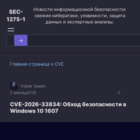
Перейти
Новости информационной безопасности:
к
SEC-
свежие кибератаки, уязвимости, защита
контенту
1275-1
данных и экспертные анализы.
Search
for:
Главная страница
»
CVE
Vulner Queen
2 месяца
CVE
0
CVE-2026-33834: Обход безопасности в
Windows 10 1607