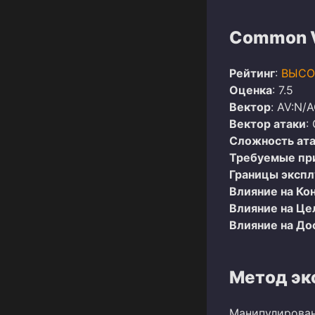
Common Vu
Рейтинг
:
ВЫСО
Оценка
: 7.5
Вектор
: AV:N/A
Вектор атаки
:
Сложность ат
Требуемые пр
Границы эксп
Влияние на Ко
Влияние на Це
Влияние на До
Метод эк
Манипулирован