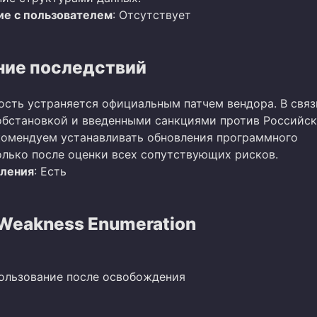
е с пользователем
: Отсутствует
ие последствий
ость устраняется официальным патчем вендора. В связ
бстановкой и введенными санкциями против Российс
омендуем устанавливать обновления программного
олько после оценки всех сопутствующих рисков.
вления
: Есть
eakness Enumeration
пользование после освобождения