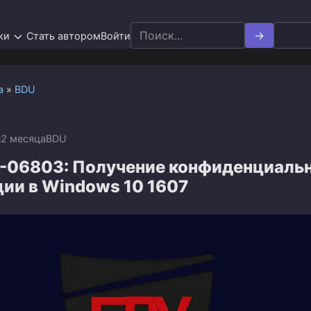
Search
ки
Стать автором
Войти
for:
а
»
BDU
n
2 месяца
BDU
-06803: Получение конфиденциаль
ии в Windows 10 1607