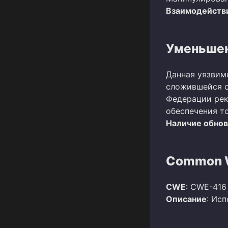
Взаимодействи
Уменьшен
Данная уязвим
сложившейся о
Федерации рек
обеспечения т
Наличие обно
Common W
CWE
: CWE-416
Описание
: Ис