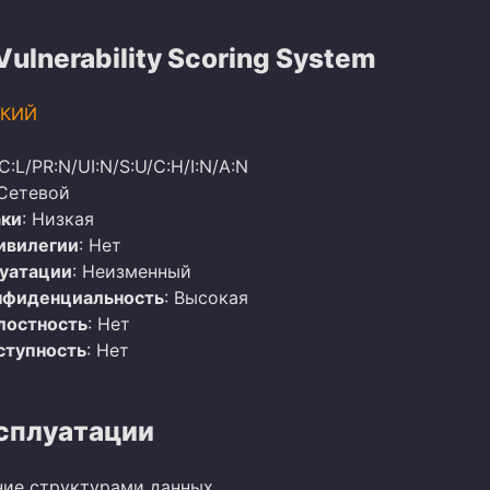
lnerability Scoring System
КИЙ
C:L/PR:N/UI:N/S:U/C:H/I:N/A:N
 Сетевой
аки
: Низкая
ивилегии
: Нет
луатации
: Неизменный
нфиденциальность
: Высокая
лостность
: Нет
ступность
: Нет
сплуатации
ие структурами данных.