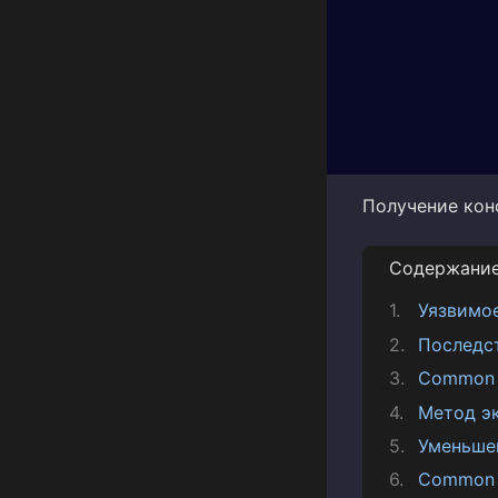
Получение кон
Содержани
Уязвимо
Последс
Common V
Метод э
Уменьше
Common 