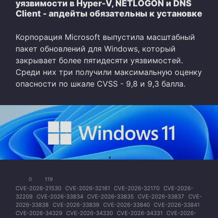
уязвимости в Hyper-V, NETLOGON и DNS
Client - апдейты обязательны к установке
Корпорация Microsoft выпустила масштабный
пакет обновлений для Windows, который
закрывает более пятидесяти уязвимостей.
Среди них три получили максимальную оценку
опасности по шкале CVSS - 9,8 и 9,3 балла.
0
119
CVE-2026-21530
CVE-2026-32161
CVE-2026-32170
CVE-2026-
32209
CVE-2026-33834
CVE-2026-33835
CVE-2026-33837
CVE-
2026-33838
CVE-2026-33839
CVE-2026-33840
CVE-2026-33841
CVE-2026-34329
CVE-2026-34330
CVE-2026-34331
CVE-2026-