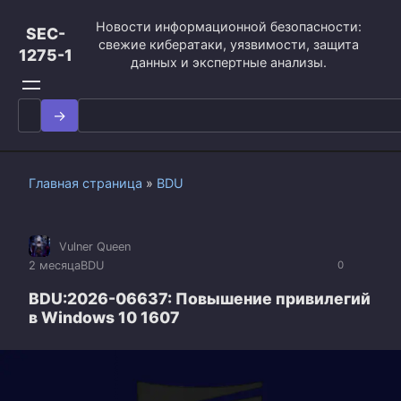
Перейти
Новости информационной безопасности:
к
SEC-
свежие кибератаки, уязвимости, защита
контенту
1275-1
данных и экспертные анализы.
Search
for:
Главная страница
»
BDU
Vulner Queen
2 месяца
BDU
0
BDU:2026-06637: Повышение привилегий
в Windows 10 1607