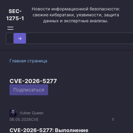
Перейти
Новости информационной безопасности:
к
SEC-
свежие кибератаки, уязвимости, защита
контенту
1275-1
данных и экспертные анализы.
Search
for:
Главная страница
CVE-2026-5277
Подписаться
Vulner Queen
06.05.2026
CVE
0
CVE-2026-5277: Выполнение