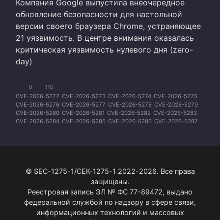
Компания Google выпустила внеочередное
обновление безопасности для настольной
версии своего браузера Chrome, устраняющее
21 уязвимость. В центре внимания оказалась
критическая уязвимость нулевого дня (zero-
day)
0
110
CVE-2026-5272
CVE-2026-5273
CVE-2026-5274
CVE-2026-5275
CVE-2026-5276
CVE-2026-5277
CVE-2026-5278
CVE-2026-5279
CVE-2026-5280
CVE-2026-5281
CVE-2026-5282
CVE-2026-5283
CVE-2026-5284
CVE-2026-5285
CVE-2026-5286
CVE-2026-5287
CVE-2026-5288
CVE-2026-5289
CVE-2026-5290
CVE-2026-5291
CVE-2026-5292
© SEC-1275-1/СЕК-1275-1 2022-2026. Все права
защищены.
Реестровая запись ЭЛ № ФС 77-89472, выдано
федеральной службой по надзору в сфере связи,
информационных технологий и массовых