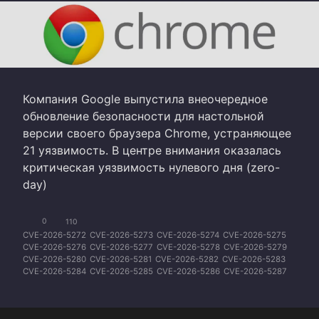
Компания Google выпустила внеочередное
обновление безопасности для настольной
версии своего браузера Chrome, устраняющее
21 уязвимость. В центре внимания оказалась
критическая уязвимость нулевого дня (zero-
day)
0
110
CVE-2026-5272
CVE-2026-5273
CVE-2026-5274
CVE-2026-5275
CVE-2026-5276
CVE-2026-5277
CVE-2026-5278
CVE-2026-5279
CVE-2026-5280
CVE-2026-5281
CVE-2026-5282
CVE-2026-5283
CVE-2026-5284
CVE-2026-5285
CVE-2026-5286
CVE-2026-5287
CVE-2026-5288
CVE-2026-5289
CVE-2026-5290
CVE-2026-5291
CVE-2026-5292