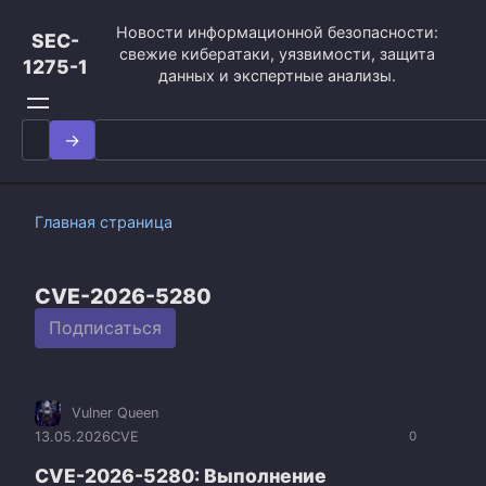
Перейти
Новости информационной безопасности:
к
SEC-
свежие кибератаки, уязвимости, защита
контенту
1275-1
данных и экспертные анализы.
Search
for:
Главная страница
CVE-2026-5280
Подписаться
Vulner Queen
13.05.2026
CVE
0
CVE-2026-5280: Выполнение