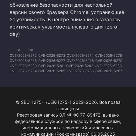
обновление безопасности для настольной
версии своего браузера Chrome, устраняющее
21 уязвимость. В центре внимания оказалась
критическая уязвимость нулевого дня (zero-
day)
0
110
CVE-2026-5272
CVE-2026-5273
CVE-2026-5274
CVE-2026-5275
CVE-2026-5276
CVE-2026-5277
CVE-2026-5278
CVE-2026-5279
CVE-2026-5280
CVE-2026-5281
CVE-2026-5282
CVE-2026-5283
CVE-2026-5284
CVE-2026-5285
CVE-2026-5286
CVE-2026-5287
CVE-2026-5288
CVE-2026-5289
CVE-2026-5290
CVE-2026-5291
CVE-2026-5292
© SEC-1275-1/СЕК-1275-1 2022-2026. Все права
защищены.
Реестровая запись ЭЛ № ФС 77-89472, выдано
федеральной службой по надзору в сфере связи,
информационных технологий и массовых
коммуникаций (Роскомнадзор) 06.05.2025