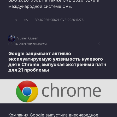
международной системе CVE.
BDU:2026-05621
CVE-2026-5278
0
127
Vulner Queen
06.04.2026
Уязвимости
0
Google закрывает активно
эксплуатируемую уязвимость нулевого
дня в Chrome, выпуская экстренный патч
для 21 проблемы
Компания Google выпустила внеочередное