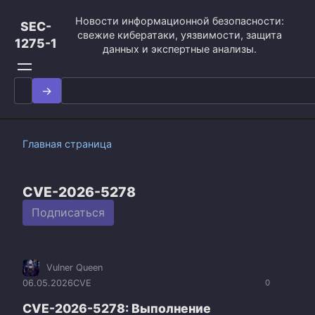
Перейти
Новости информационной безопасности:
к
SEC-
свежие кибератаки, уязвимости, защита
контенту
1275-1
данных и экспертные анализы.
Search
for:
Главная страница
CVE-2026-5278
Подписаться
Vulner Queen
06.05.2026
CVE
0
CVE-2026-5278: Выполнение