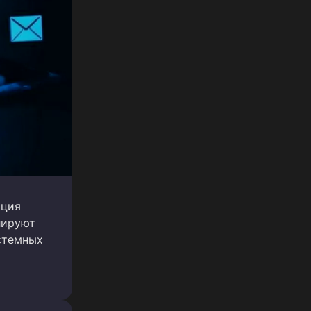
юция
лируют
стемных