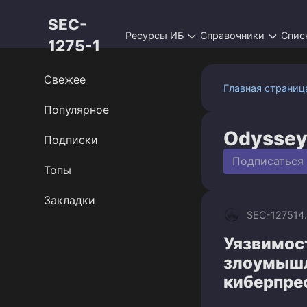
Перейти
SEC-
к
Ресурсы ИБ
Справочники
Спис
контенту
1275-1
Свежее
Главная страниц
Популярное
Odysse
Подписки
Подписаться
Топы
Закладки
SEC-1275
14
Уязвимост
злоумышл
киберпре