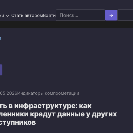
Search
ки
Стать автором
Войти
for:
а
y
.05.2026
Индикаторы компрометации
ь в инфраструктуре: как
енники крадут данные у других
ступников