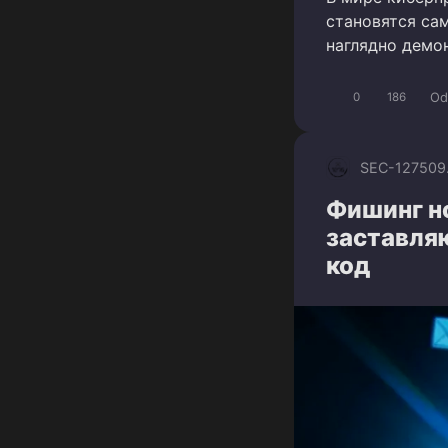
становятся са
наглядно демо
Od
0
186
SEC-1275
09
Фишинг н
заставля
код