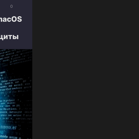
0
macOS
ащиты