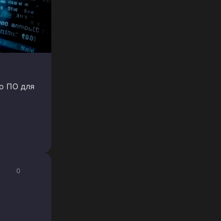
о ПО для
0