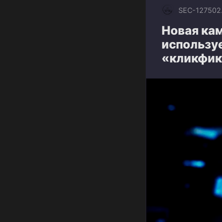
SEC-1275
02
Новая ка
использу
«кликфик