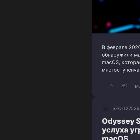
В феврале 202
обнаружили ма
macOS, котора
многоступенча
Ma
0
252
SEC-1275
26
Odyssey 
услуха у
macOS