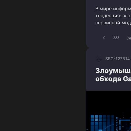
В мире информ
тенденция: зл
сервисной мод
Ce
0
238
SEC-1275
14
Злоумышл
обхода G