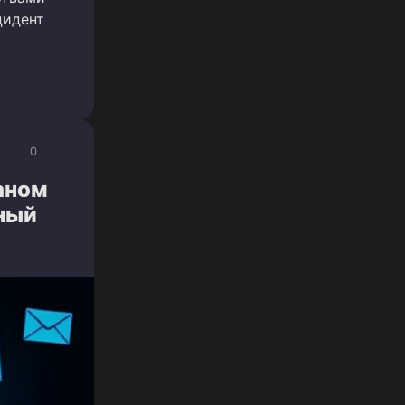
цидент
0
аном
ный