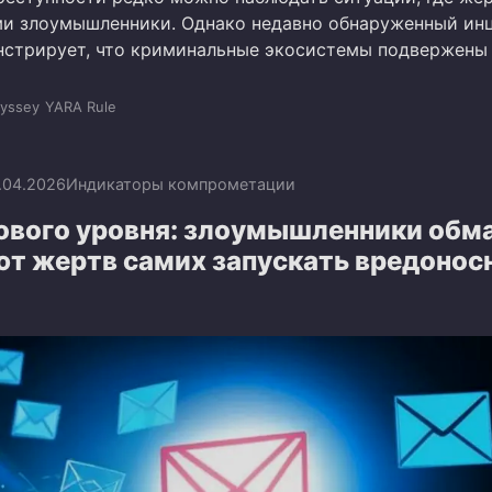
ми злоумышленники. Однако недавно обнаруженный ин
нстрирует, что криминальные экосистемы подвержены
yssey
YARA Rule
.04.2026
Индикаторы компрометации
ового уровня: злоумышленники обм
ют жертв самих запускать вредонос