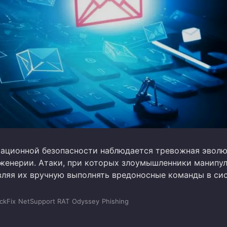
ационной безопасности наблюдается тревожная эвол
женерии. Атаки, при которых злоумышленники манипу
вляя их вручную выполнять вредоносные команды в си
ickFix
NetSupport RAT
Odyssey
Phishing