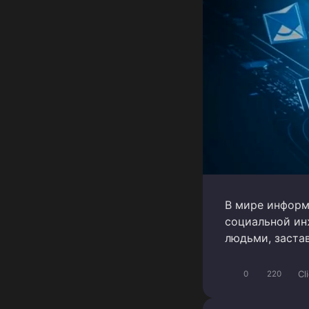
В мире информ
социальной ин
людьми, заста
Cl
0
220