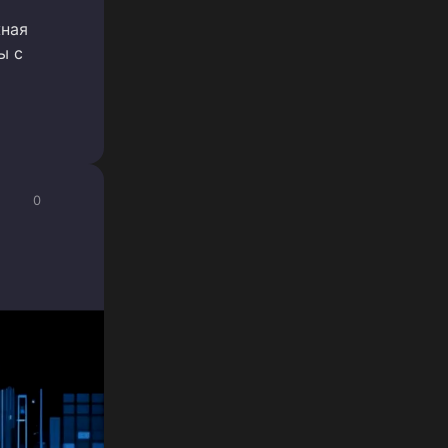
жная
ы с
0
я