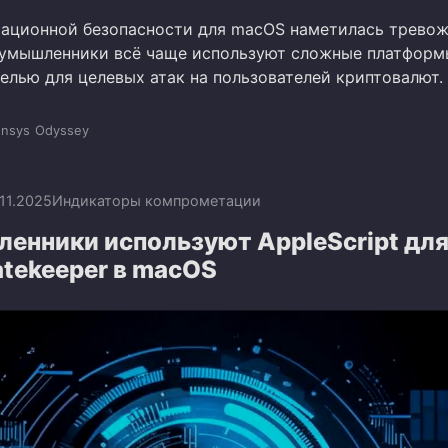
ационной безопасности для macOS наметилась трево
оумышленники всё чаще используют сложные платформ
елью для целевых атак на пользователей криптовалют.
nsys
Odyssey
.11.2025
Индикаторы компрометации
енники используют AppleScript дл
atekeeper в macOS