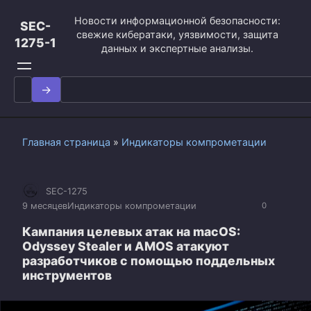
Перейти
Новости информационной безопасности:
к
SEC-
свежие кибератаки, уязвимости, защита
контенту
1275-1
данных и экспертные анализы.
Search
for:
Главная страница
»
Индикаторы компрометации
SEC-1275
9 месяцев
Индикаторы компрометации
0
Кампания целевых атак на macOS:
Odyssey Stealer и AMOS атакуют
разработчиков с помощью поддельных
инструментов