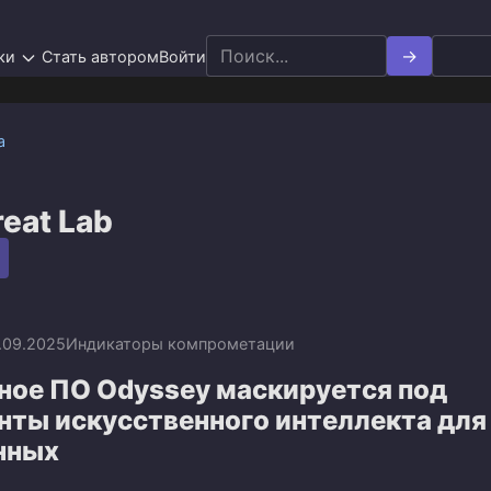
Search
ки
Стать автором
Войти
for:
а
eat Lab
.09.2025
Индикаторы компрометации
ное ПО Odyssey маскируется под
нты искусственного интеллекта для
нных