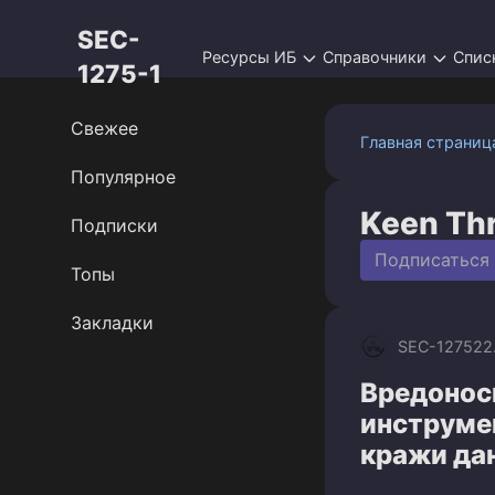
Перейти
SEC-
к
Ресурсы ИБ
Справочники
Спис
контенту
1275-1
Свежее
Главная страниц
Популярное
Keen Thr
Подписки
Подписаться
Топы
Закладки
SEC-1275
22
Вредонос
инструме
кражи да