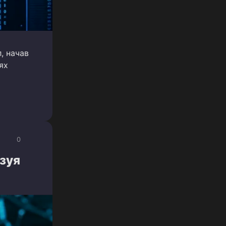
, начав
ях
0
ьзуя