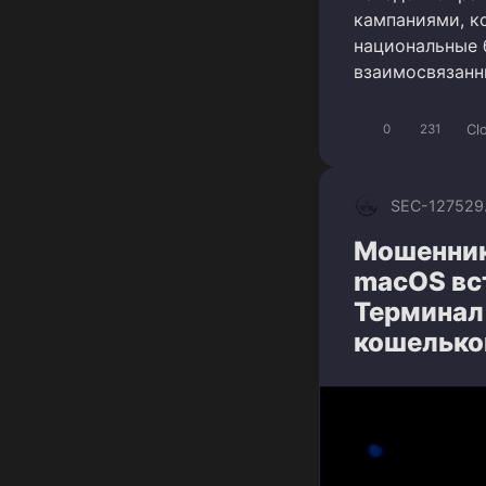
кампаниями, к
национальные 
взаимосвязан
Cl
0
231
SEC-1275
29
Мошенник
macOS вс
Терминал
кошелько