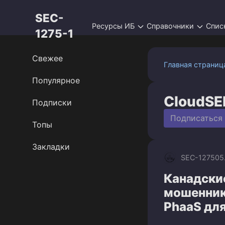
Перейти
SEC-
к
Ресурсы ИБ
Справочники
Спис
контенту
1275-1
Свежее
Главная страниц
Популярное
CloudSE
Подписки
Подписаться
Топы
Закладки
SEC-1275
05
Канадски
мошенник
PhaaS дл