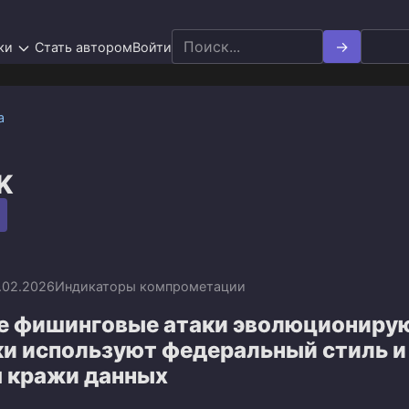
Search
ки
Стать автором
Войти
for:
а
K
.02.2026
Индикаторы компрометации
е фишинговые атаки эволюциониру
и используют федеральный стиль и
я кражи данных