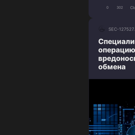
Cl
0
302
SEC-1275
27
Специали
операцию
вредонос
обмена