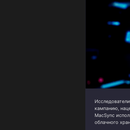
Исследователи
кампанию, нац
MacSync испол
облачного хра