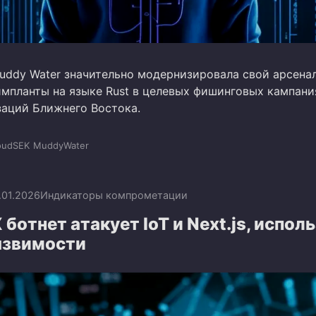
uddy Water значительно модернизировала свой арсенал
импланты на языке Rust в целевых фишинговых кампани
заций Ближнего Востока.
oudSEK
MuddyWater
.01.2026
Индикаторы компрометации
ботнет атакует IoT и Next.js, испол
язвимости