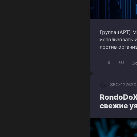
Группа (APT) M
использовать 
против органи
Cl
0
381
SEC-1275
20
RondoDoX 
свежие у