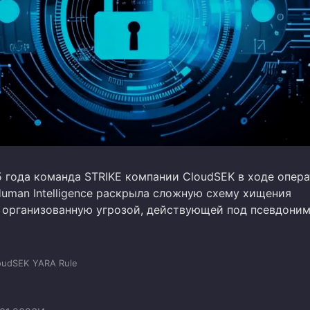
5 года команда STRIKE компании CloudSEK в ходе опер
uman Intelligence раскрыла сложную схему хищения
 организованную угрозой, действующей под псевдони
oudSEK
YARA Rule