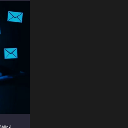
овыми