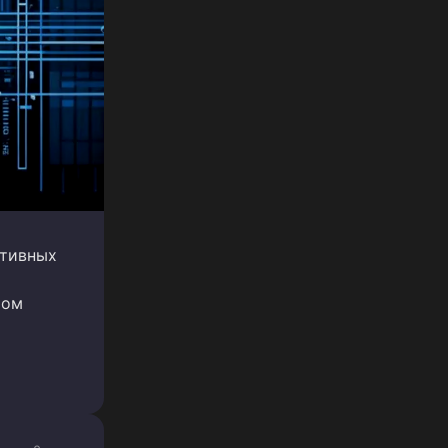
ативных
мом