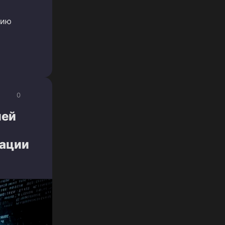
рию
0
лей
зации