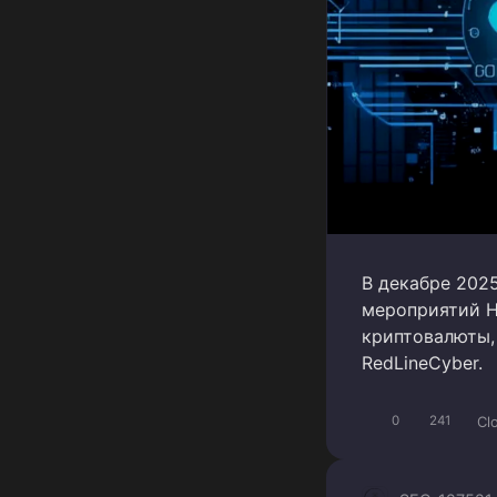
В декабре 202
мероприятий H
криптовалюты,
RedLineCyber.
Cl
0
241