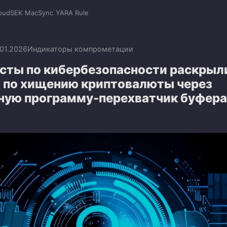
oudSEK
MacSync
YARA Rule
.01.2026
Индикаторы компрометации
сты по кибербезопасности раскрыл
 по хищению криптовалюты через
ную программу-перехватчик буфера