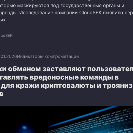
оторые маскируются под государственные органы и
бренды. Исследование компании CloudSEK выявило се
ных
oudSEK
.01.2026
Индикаторы компрометации
и обманом заставляют пользовате
тавлять вредоносные команды в
 для кражи криптовалюты и трояни
в