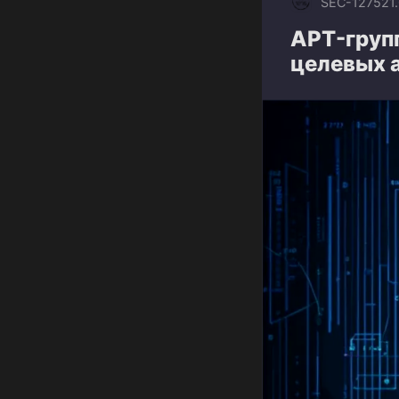
SEC-1275
21
APT-групп
целевых 