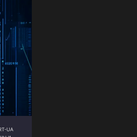
RT-UA
оны и