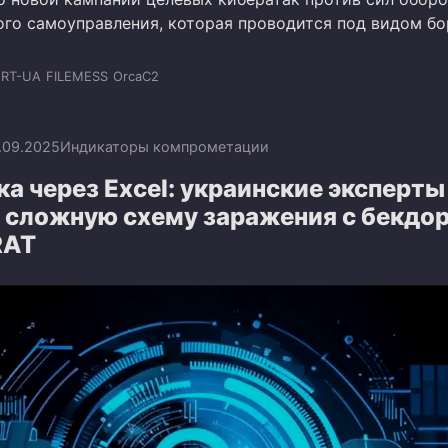
ого самоуправления, которая проводится под видом б
ERT-UA
FILEMESS
OrcaC2
.09.2025
Индикаторы компрометации
а через Excel: украинские эксперты
 сложную схему заражения с бекдо
RAT