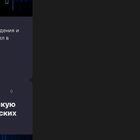
дения и
ел в
0
скую
ских