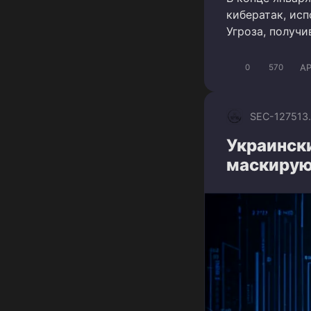
кибератак, исп
Угроза, получ
A
0
570
SEC-1275
13
Украинск
маскирую