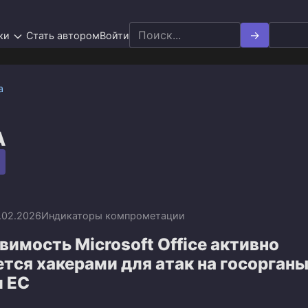
Search
ки
Стать автором
Войти
for:
а
A
.02.2026
Индикаторы компрометации
вимость Microsoft Office активно
тся хакерами для атак на госорган
и ЕС