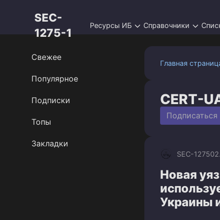
Перейти
SEC-
к
Ресурсы ИБ
Справочники
Спис
контенту
1275-1
Свежее
Главная страниц
Популярное
CERT-U
Подписки
Подписаться
Топы
Закладки
SEC-1275
02
Новая уяз
используе
Украины 