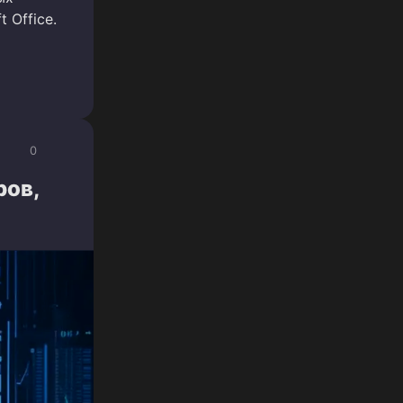
 Office.
0
ров,