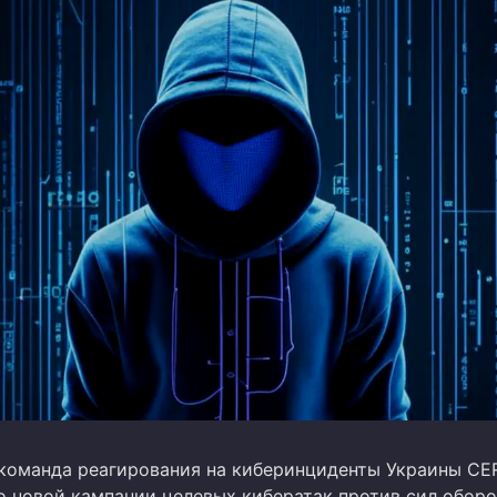
команда реагирования на киберинциденты Украины CE
о новой кампании целевых кибератак против сил обор