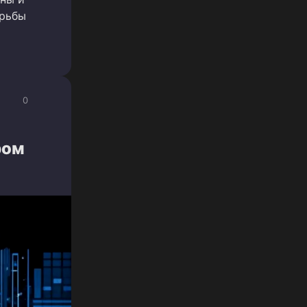
орьбы
0
ром