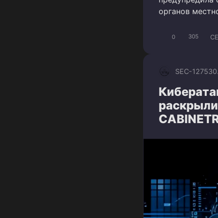
органов местн
C
0
305
SEC-1275
30
Кибератак
раскрыли
CABINET