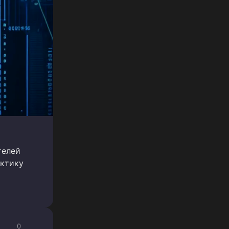
телей
актику
0