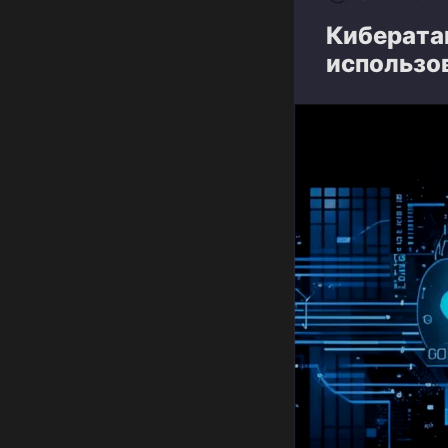
Кибератак
использо