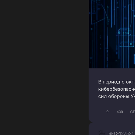
В период с ок
кибербезопасн
сил обороны У
C
0
409
SEC-1275
21