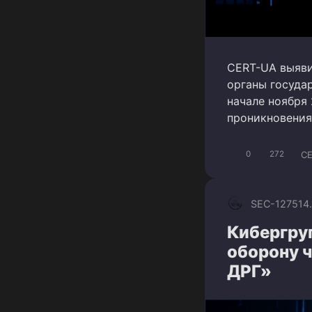
CERT-UA выяви
органы госуда
начале ноября
проникновения
C
0
272
SEC-1275
14
Кибергру
оборону 
ДРГ»