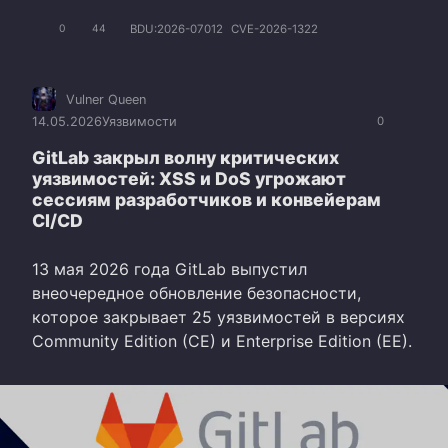
BDU:2026-07012
CVE-2026-1322
0
44
Vulner Queen
14.05.2026
Уязвимости
0
GitLab закрыл волну критических
уязвимостей: XSS и DoS угрожают
сессиям разработчиков и конвейерам
CI/CD
13 мая 2026 года GitLab выпустил
внеочередное обновление безопасности,
которое закрывает 25 уязвимостей в версиях
Community Edition (CE) и Enterprise Edition (EE).