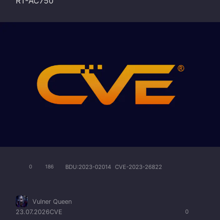
RT-AC750
BDU:2023-02014
CVE-2023-26822
0
186
Vulner Queen
23.07.2026
CVE
0