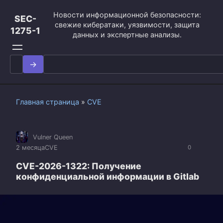
Перейти
Новости информационной безопасности:
к
SEC-
свежие кибератаки, уязвимости, защита
контенту
1275-1
данных и экспертные анализы.
Search
for:
Главная страница
»
CVE
Vulner Queen
2 месяца
CVE
0
CVE-2026-1322: Получение
конфиденциальной информации в Gitlab