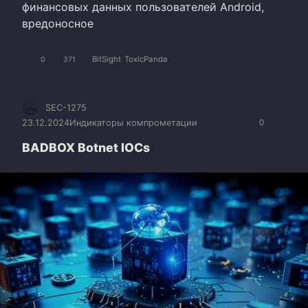
финансовых данных пользователей Android,
вредоносное
BitSight
ToxicPanda
0
371
SEC-1275
23.12.2024
Индикаторы компрометации
0
BADBOX Botnet IOCs