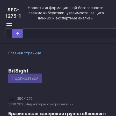
Перейти
Новости информационной безопасности:
к
SEC-
свежие кибератаки, уязвимости, защита
контенту
1275-1
данных и экспертные анализы.
Search
for:
Главная страница
BitSight
Подписаться
SEC-1275
31.10.2025
Индикаторы компрометации
0
Бразильская хакерская группа обновляет