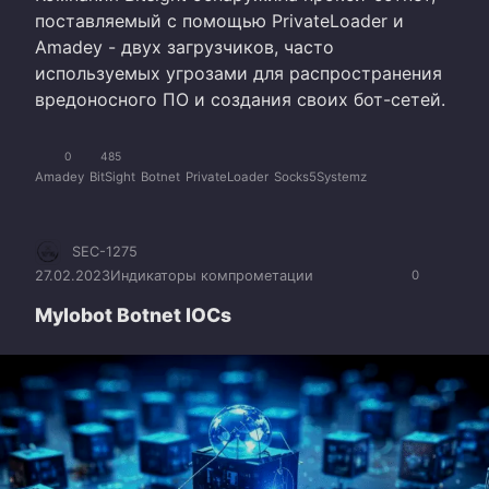
поставляемый с помощью PrivateLoader и
Amadey - двух загрузчиков, часто
используемых угрозами для распространения
вредоносного ПО и создания своих бот-сетей.
0
485
Amadey
BitSight
Botnet
PrivateLoader
Socks5Systemz
SEC-1275
27.02.2023
Индикаторы компрометации
0
Mylobot Botnet IOCs