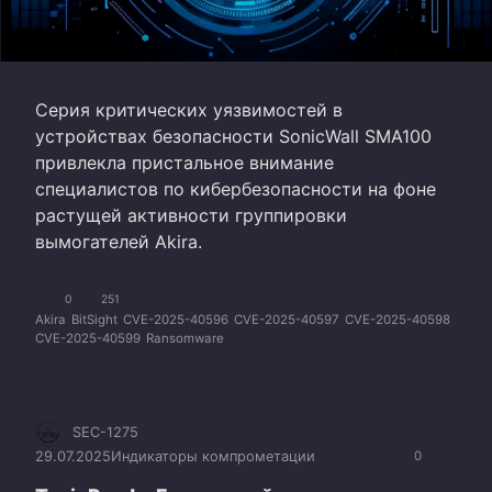
Серия критических уязвимостей в
устройствах безопасности SonicWall SMA100
привлекла пристальное внимание
специалистов по кибербезопасности на фоне
растущей активности группировки
вымогателей Akira.
0
251
Akira
BitSight
CVE-2025-40596
CVE-2025-40597
CVE-2025-40598
CVE-2025-40599
Ransomware
SEC-1275
29.07.2025
Индикаторы компрометации
0