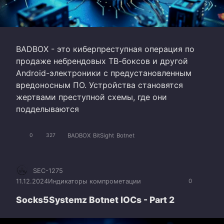
BADBOX - это киберпреступная операция по
продаже небрендовых ТВ-боксов и другой
Android-электроники с предустановленным
вредоносным ПО. Устройства становятся
жертвами преступной схемы, где они
подделываются
BADBOX
BitSight
Botnet
0
327
SEC-1275
11.12.2024
Индикаторы компрометации
0
Socks5Systemz Botnet IOCs - Part 2