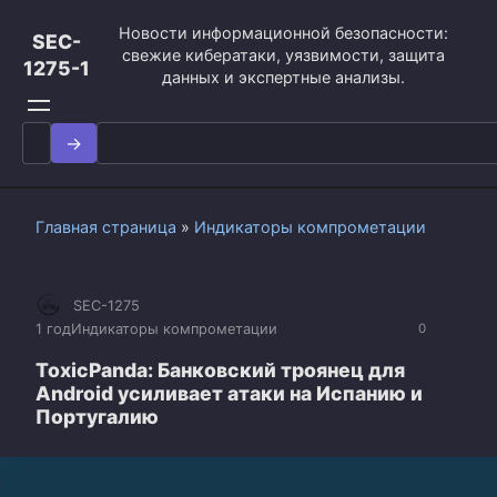
Перейти
Новости информационной безопасности:
к
SEC-
свежие кибератаки, уязвимости, защита
контенту
1275-1
данных и экспертные анализы.
Search
for:
Главная страница
»
Индикаторы компрометации
SEC-1275
1 год
Индикаторы компрометации
0
ToxicPanda: Банковский троянец для
Android усиливает атаки на Испанию и
Португалию