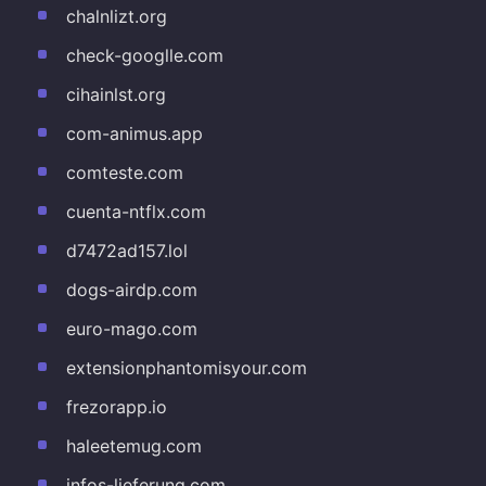
chalnlizt.org
check-googlle.com
cihainlst.org
com-animus.app
comteste.com
cuenta-ntflx.com
d7472ad157.lol
dogs-airdp.com
euro-mago.com
extensionphantomisyour.com
frezorapp.io
haleetemug.com
infos-lieferung.com