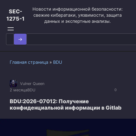
Перейти
Новости информационной безопасности:
к
SEC-
свежие кибератаки, уязвимости, защита
контенту
1275-1
данных и экспертные анализы.
Search
for:
Главная страница
»
BDU
Vulner Queen
2 месяца
BDU
0
BDU:2026-07012: Получение
конфиденциальной информации в Gitlab