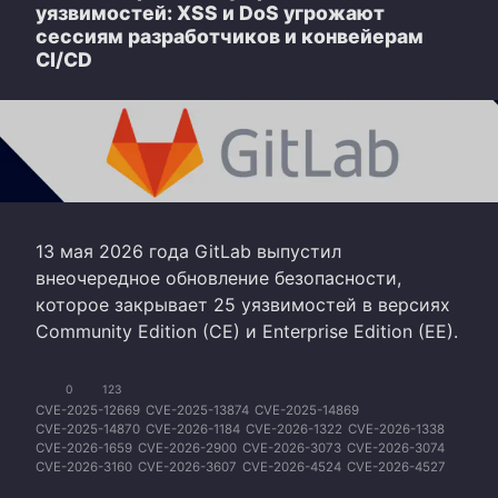
уязвимостей: XSS и DoS угрожают
сессиям разработчиков и конвейерам
CI/CD
13 мая 2026 года GitLab выпустил
внеочередное обновление безопасности,
которое закрывает 25 уязвимостей в версиях
Community Edition (CE) и Enterprise Edition (EE).
0
123
CVE-2025-12669
CVE-2025-13874
CVE-2025-14869
CVE-2025-14870
CVE-2026-1184
CVE-2026-1322
CVE-2026-1338
CVE-2026-1659
CVE-2026-2900
CVE-2026-3073
CVE-2026-3074
CVE-2026-3160
CVE-2026-3607
CVE-2026-4524
CVE-2026-4527
CVE-2026-5297
CVE-2026-6063
CVE-2026-6073
CVE-2026-6335