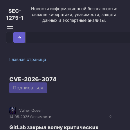
Перейти
Новости информационной безопасности:
к
SEC-
свежие кибератаки, уязвимости, защита
контенту
1275-1
данных и экспертные анализы.
Search
for:
Главная страница
CVE-2026-3074
Подписаться
Vulner Queen
14.05.2026
Уязвимости
0
GitLab закрыл волну критических