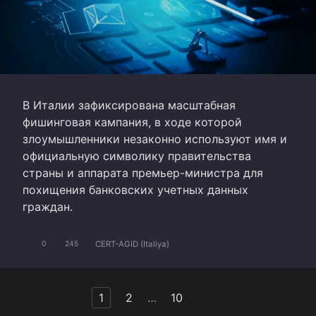
В Италии зафиксирована масштабная
фишинговая кампания, в ходе которой
злоумышленники незаконно используют имя и
официальную символику правительства
страны и аппарата премьер-министра для
похищения банковских учетных данных
граждан.
CERT-AGID (Italiya)
0
245
Пагинация
1
2
…
10
записей