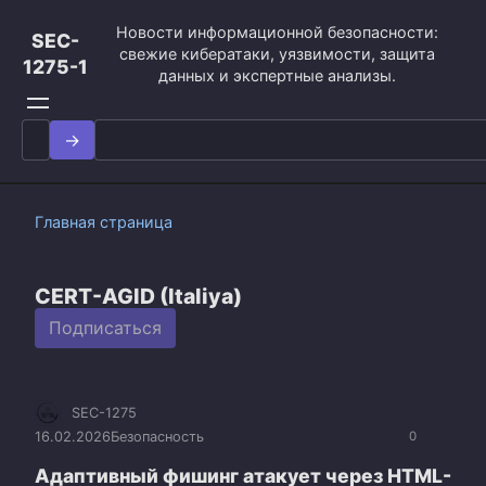
Перейти
Новости информационной безопасности:
к
SEC-
свежие кибератаки, уязвимости, защита
контенту
1275-1
данных и экспертные анализы.
Search
for:
Главная страница
CERT-AGID (Italiya)
Подписаться
SEC-1275
16.02.2026
Безопасность
0
Адаптивный фишинг атакует через HTML-