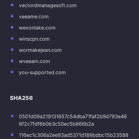
vectordmanagesoft.com
veeame.com
wexonlake.com
winscpn.com
wormakejean.com
wveeam.com
you-supported.com
SHA256
0501d09a219131657c54dba71faf2b9d793e46
6f2c7fdf6b0b3c50ec5b866b2a
116ec1c306a2ee93ad5371d189bdbc15b23588