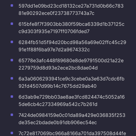
597dd1e09bd23cd18132ce27a731d0b66c783
81e90292ece0f23738773743a7c
615bfe8f7f3903bb380f59bca6339d1b37125c
c9d303f935e7197ff0706fded7
6284fb51d5f94d20bcd98a56a69e02ffc45c29
91e1f88f6ba97e7d2a9674332c
65778e3afc448f89680e8de9791500d21a22e
2279759d8d93e2ece2bc8dae04d
6a3a0606293941ce9c3cebe0a3e63d7cdc6fb
92fd4507d99b14c7675dd29ab40
6d3ab9e729bb03ae8ae3fcd824474c5052a16
5de6cb4c27334969a542c7b261d
7424de0984159e0c01da89a429e036835f253
de35ec2bdade0b91db906ec54ec
7c72e817069bc966a8166a701da397508d44fe