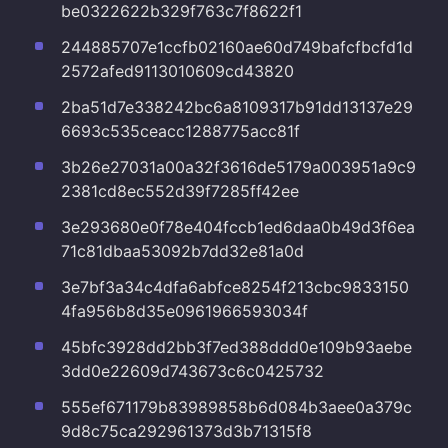
be0322622b329f763c7f8622f1
244885707e1ccfb02160ae60d749bafcfbcfd1d
2572afed9113010609cd43820
2ba51d7e338242bc6a8109317b91dd13137e29
6693c535ceacc1288775acc81f
3b26e27031a00a32f3616de5179a003951a9c9
2381cd8ec552d39f7285ff42ee
3e293680e0f78e404fccb1ed6daa0b49d3f6ea
71c81dbaa53092b7dd32e81a0d
3e7bf3a34c4dfa6abfce8254f213cbc9833150
4fa956b8d35e0961966593034f
45bfc3928dd2bb3f7ed388ddd0e109b93aebe
3dd0e22609d743673c6c0425732
555ef671179b83989858b6d084b3aee0a379c
9d8c75ca292961373d3b71315f8