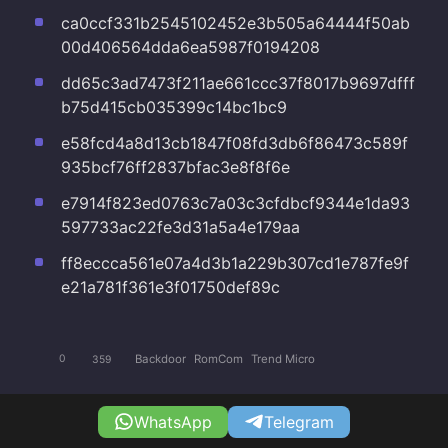
ca0ccf331b2545102452e3b505a64444f50ab
00d406564dda6ea5987f0194208
dd65c3ad7473f211ae661ccc37f8017b9697dfff
b75d415cb035399c14bc1bc9
e58fcd4a8d13cb1847f08fd3db6f86473c589f
935bcf76ff2837bfac3e8f8f6e
e7914f823ed0763c7a03c3cfdbcf9344e1da93
597733ac22fe3d31a5a4e179aa
ff8eccca561e07a4d3b1a229b307cd1e787fe9f
e21a781f361e3f01750def89c
Backdoor
RomCom
Trend Micro
0
359
WhatsApp
Telegram