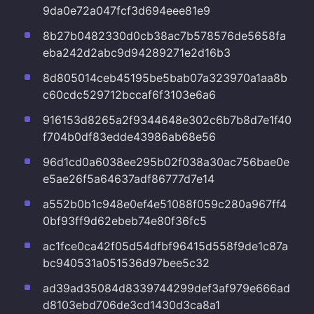
9da0e72a047fcf3d694eee81e9
8b27b0482330d0cb38ac7b578576de5658fa
eba242d2abc9d94289271e2d16b3
8d805014ceb45195be5bab07a323970a1aa8b
c60cdc529712bccaf6f3103e6a6
916153d8265a2f9344648e302c6b7b8d7e1f40
f704b0df83edde43986ab68e56
96d1cd0a6038ee295b02f038a30ac756bae0e
e5ae26f5a64637adf86777d7e14
a552b0b1c948e0ef4e51088f059c280a967ff4
0bf93ff9d62ebeb74e80f36fc5
ac1fce0ca42f05d54dfbf96415d558f9de1c87a
bc940531a051536d97bee5c32
ad39ad35084d8339744299def3af979e666ad
d8103ebd706de3cd1430d3ca8a1