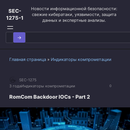
Перейти
Новости информационной безопасности:
к
SEC-
свежие кибератаки, уязвимости, защита
контенту
1275-1
данных и экспертные анализы.
Search
for:
Главная страница
»
Индикаторы компрометации
SEC-1275
3 года
Индикаторы компрометации
0
RomCom Backdoor IOCs - Part 2