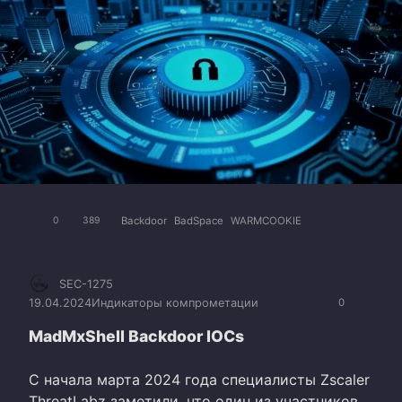
Backdoor
BadSpace
WARMCOOKIE
0
389
SEC-1275
19.04.2024
Индикаторы компрометации
0
MadMxShell Backdoor IOCs
С начала марта 2024 года специалисты Zscaler
ThreatLabz заметили, что один из участников