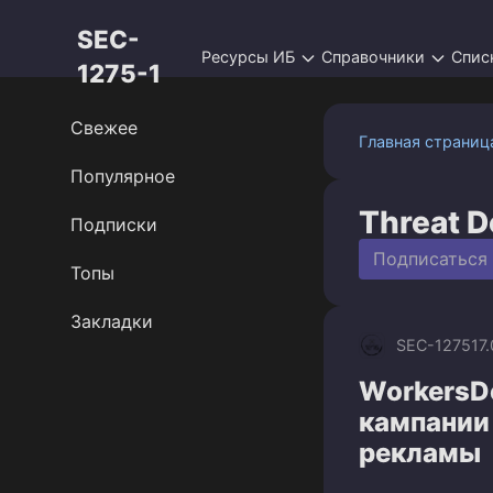
Перейти
SEC-
к
Ресурсы ИБ
Справочники
Спис
контенту
1275-1
Свежее
Главная страниц
Популярное
Threat 
Подписки
Подписаться
Топы
Закладки
SEC-1275
17
WorkersD
кампании
рекламы