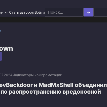
Search
ки
Стать автором
Войти
for:
а
Down
.07.2024
Индикаторы компрометации
evBackdoor и MadMxShell объединил
 по распространению вредоносной