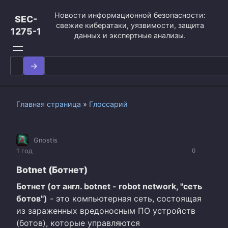
Перейти
Новости информационной безопасности:
к
SEC-
свежие кибератаки, уязвимости, защита
контенту
1275-1
данных и экспертные анализы.
Search
for:
Главная страница
»
Глоссарий
Gnostis
1 год
0
Botnet (Ботнет)
Ботнет (от англ. botnet - robot network, "сеть
ботов")
- это компьютерная сеть, состоящая
из зараженных вредоносным ПО устройств
(ботов), которые управляются