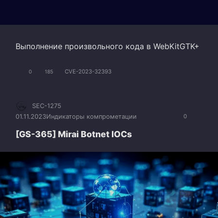
Выполнение произвольного кода в WebKitGTK+
CVE-2023-32393
0
185
SEC-1275
01.11.2023
Индикаторы компрометации
0
[GS-365] Mirai Botnet IOCs