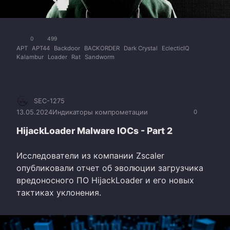
0
499
APT
APT44
Backdoor
BACKORDER
Dark Crystal
EclecticIQ
Kalambur
Loader
Rat
Sandworm
SEC-1275
13.05.2024
Индикаторы компрометации
0
HijackLoader Malware IOCs - Part 2
Исследователи из компании Zscaler
опубликовали отчет об эволюции загрузчика
вредоносного ПО HijackLoader и его новых
тактиках уклонения.