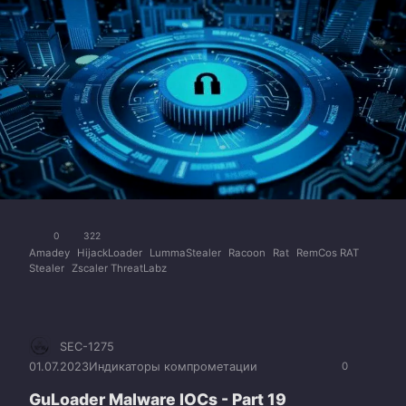
0
322
Amadey
HijackLoader
LummaStealer
Racoon
Rat
RemCos RAT
Stealer
Zscaler ThreatLabz
SEC-1275
01.07.2023
Индикаторы компрометации
0
GuLoader Malware IOCs - Part 19