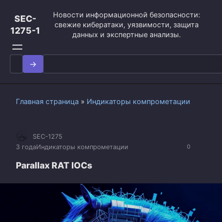
Перейти
Новости информационной безопасности:
к
SEC-
свежие кибератаки, уязвимости, защита
контенту
1275-1
данных и экспертные анализы.
Search
for:
Главная страница
»
Индикаторы компрометации
SEC-1275
3 года
Индикаторы компрометации
0
Parallax RAT IOCs