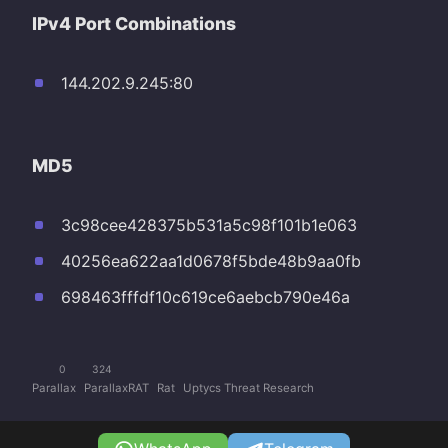
IPv4 Port Combinations
144.202.9.245:80
MD5
3c98cee428375b531a5c98f101b1e063
40256ea622aa1d0678f5bde48b9aa0fb
698463fffdf10c619ce6aebcb790e46a
0
324
Parallax
ParallaxRAT
Rat
Uptycs Threat Research