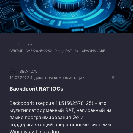
0
351
CERT-JP
CVE-2025-0282
DslogdRAT
Rat
SPAWNSNARE
SEC-1275
16.07.2022
Индикаторы компрометации
0
Backdoorit RAT IOCs
Backdoorit (версия 1.1.51562578125) - это
мультиплатформенный RAT, написанный на
языке программирования Go и
поддерживающий операционные системы
Windows и Linux/Unix.