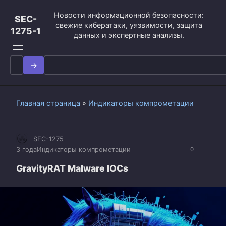
Перейти
Новости информационной безопасности:
к
SEC-
свежие кибератаки, уязвимости, защита
контенту
1275-1
данных и экспертные анализы.
Search
for:
Главная страница
»
Индикаторы компрометации
SEC-1275
3 года
Индикаторы компрометации
0
GravityRAT Malware IOCs