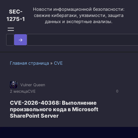
Перейти
Новости информационной безопасности:
к
SEC-
свежие кибератаки, уязвимости, защита
контенту
1275-1
данных и экспертные анализы.
Search
for:
Главная страница
»
CVE
Vulner Queen
2 месяца
CVE
0
CVE-2026-40368: Выполнение
произвольного кода в Microsoft
SharePoint Server