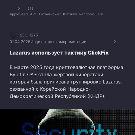
0
315
AppleSeed
APT
FlowerPower
Kimsuky
RandomQuery
SEC-1275
01.04.2025
Индикаторы компрометации
0
Lazarus использует тактику ClickFix
В марте 2025 года криптовалютная платформа
Bybit в ОАЭ стала жертвой кибератаки,
которая была приписана группировке Lazarus,
связанной с Корейской Народно-
Демократической Республикой (КНДР).