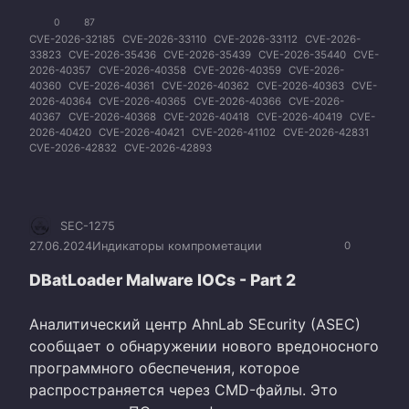
0
87
CVE-2026-32185
CVE-2026-33110
CVE-2026-33112
CVE-2026-
33823
CVE-2026-35436
CVE-2026-35439
CVE-2026-35440
CVE-
2026-40357
CVE-2026-40358
CVE-2026-40359
CVE-2026-
40360
CVE-2026-40361
CVE-2026-40362
CVE-2026-40363
CVE-
2026-40364
CVE-2026-40365
CVE-2026-40366
CVE-2026-
40367
CVE-2026-40368
CVE-2026-40418
CVE-2026-40419
CVE-
2026-40420
CVE-2026-40421
CVE-2026-41102
CVE-2026-42831
CVE-2026-42832
CVE-2026-42893
SEC-1275
27.06.2024
Индикаторы компрометации
0
DBatLoader Malware IOCs - Part 2
Аналитический центр AhnLab SEcurity (ASEC)
сообщает о обнаружении нового вредоносного
программного обеспечения, которое
распространяется через CMD-файлы. Это