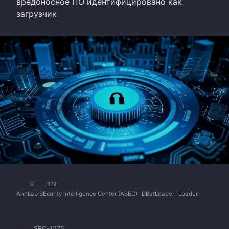
вредоносное ПО идентифицировано как
загрузчик
0
278
AhnLab SEcurity intelligence Center (ASEC)
DBatLoader
Loader
SEC-1275