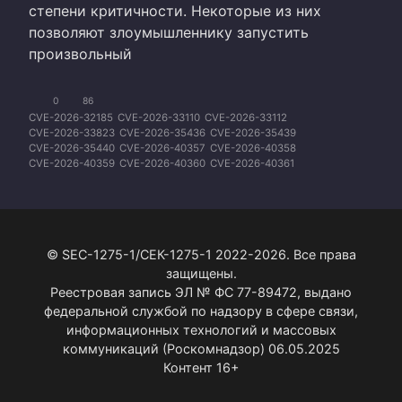
степени критичности. Некоторые из них
позволяют злоумышленнику запустить
произвольный
0
86
CVE-2026-32185
CVE-2026-33110
CVE-2026-33112
CVE-2026-33823
CVE-2026-35436
CVE-2026-35439
CVE-2026-35440
CVE-2026-40357
CVE-2026-40358
CVE-2026-40359
CVE-2026-40360
CVE-2026-40361
CVE-2026-40362
CVE-2026-40363
CVE-2026-40364
CVE-2026-40365
CVE-2026-40366
CVE-2026-40367
CVE-2026-40368
CVE-2026-40418
CVE-2026-40419
CVE-2026-40420
CVE-2026-40421
CVE-2026-41102
CVE-2026-42831
CVE-2026-42832
CVE-2026-42893
© SEC-1275-1/СЕК-1275-1 2022-2026. Все права
защищены.
Реестровая запись ЭЛ № ФС 77-89472, выдано
федеральной службой по надзору в сфере связи,
информационных технологий и массовых
коммуникаций (Роскомнадзор) 06.05.2025
Контент 16+