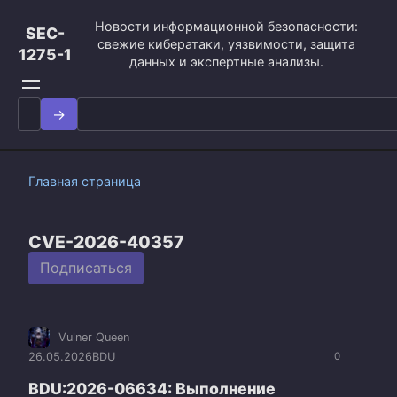
Перейти
Новости информационной безопасности:
к
SEC-
свежие кибератаки, уязвимости, защита
контенту
1275-1
данных и экспертные анализы.
Search
for:
Главная страница
CVE-2026-40357
Подписаться
Vulner Queen
26.05.2026
BDU
0
BDU:2026-06634: Выполнение