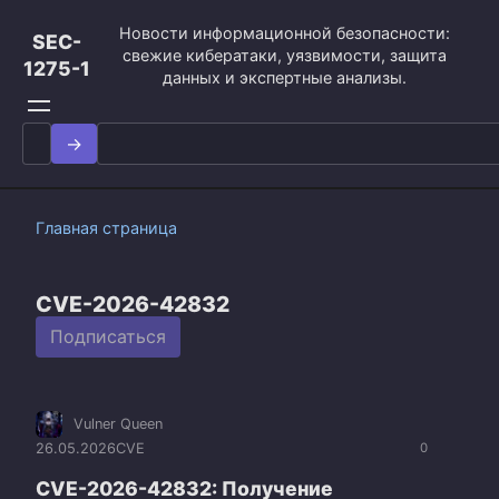
Перейти
Новости информационной безопасности:
к
SEC-
свежие кибератаки, уязвимости, защита
контенту
1275-1
данных и экспертные анализы.
Search
for:
Главная страница
CVE-2026-42832
Подписаться
Vulner Queen
26.05.2026
CVE
0
CVE-2026-42832: Получение