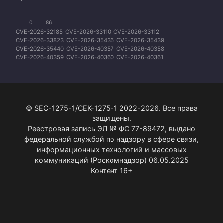
0
86
CVE-2026-32185
CVE-2026-33110
CVE-2026-33112
CVE-2026-33823
CVE-2026-35436
CVE-2026-35439
CVE-2026-35440
CVE-2026-40357
CVE-2026-40358
CVE-2026-40359
CVE-2026-40360
CVE-2026-40361
CVE-2026-40362
CVE-2026-40363
CVE-2026-40364
CVE-2026-40365
CVE-2026-40366
CVE-2026-40367
CVE-2026-40368
CVE-2026-40418
CVE-2026-40419
CVE-2026-40420
CVE-2026-40421
CVE-2026-41102
CVE-2026-42831
CVE-2026-42832
CVE-2026-42893
© SEC-1275-1/СЕК-1275-1 2022-2026. Все права
защищены.
Реестровая запись ЭЛ № ФС 77-89472, выдано
федеральной службой по надзору в сфере связи,
информационных технологий и массовых
коммуникаций (Роскомнадзор) 06.05.2025
Контент 16+