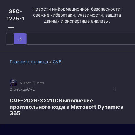
Перейти
Новости информационной безопасности:
к
SEC-
свежие кибератаки, уязвимости, защита
контенту
1275-1
данных и экспертные анализы.
Search
for:
Главная страница
»
CVE
Vulner Queen
2 месяца
CVE
0
CVE-2026-32210: Выполнение
произвольного кода в Microsoft Dynamics
365