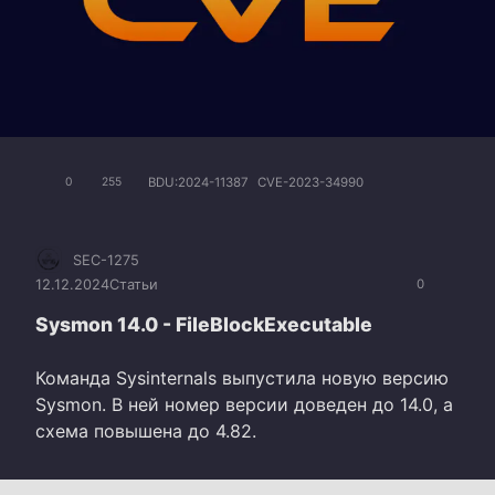
BDU:2024-11387
CVE-2023-34990
0
255
SEC-1275
12.12.2024
Статьи
0
Sysmon 14.0 - FileBlockExecutable
Команда Sysinternals выпустила новую версию
Sysmon. В ней номер версии доведен до 14.0, а
схема повышена до 4.82.