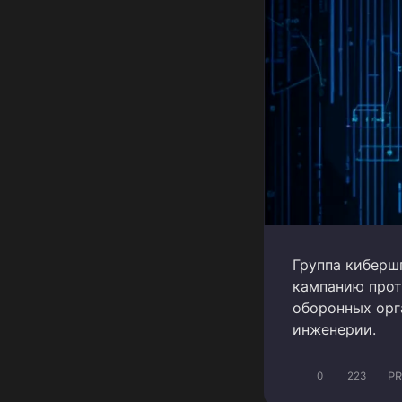
Группа кибершп
кампанию прот
оборонных орг
инженерии.
PR
0
223