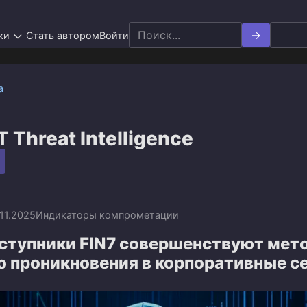
Search
ки
Стать автором
Войти
for:
а
Threat Intelligence
.11.2025
Индикаторы компрометации
ступники FIN7 совершенствуют мет
о проникновения в корпоративные с