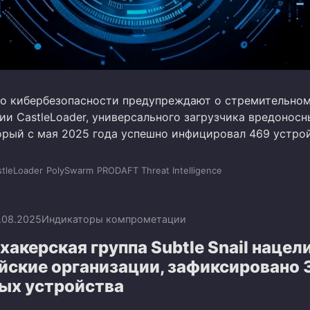
о кибербезопасности предупреждают о стремительно
ии CastleLoader, универсального загрузчика вредоносн
орый с мая 2025 года успешно инфицировал 469 устрой
stleLoader
PolySwarm
PRODAFT Threat Intelligence
.08.2025
Индикаторы компрометации
хакерская группа Subtle Snail нацел
йские организации, зафиксировано 
ых устройства