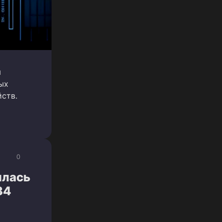
м
ых
ств.
0
илась
34