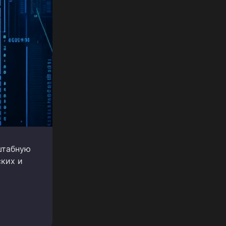
сштабную
ких и