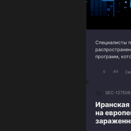
Специалисты п
распространен
программ, кот
Ca
0
411
SEC-1275
08
Иранская 
на европе
зараженн