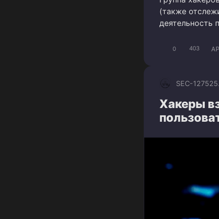
(также отслеж
деятельность 
A
0
403
SEC-1275
25
Хакеры в
пользова