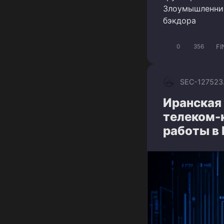
Злоумышленни
бэкдора
FI
0
356
SEC-1275
23
Иранская 
телеком-
работы в 