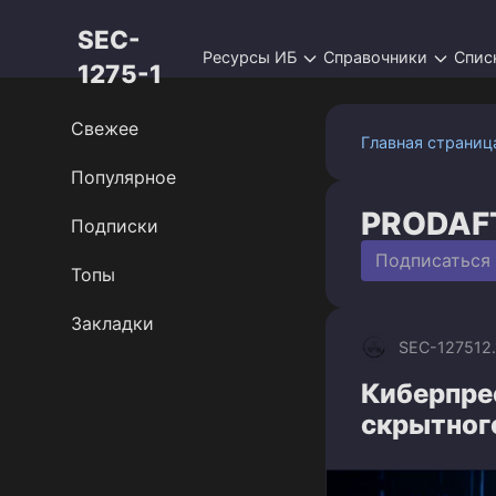
Перейти
SEC-
к
Ресурсы ИБ
Справочники
Спис
контенту
1275-1
Свежее
Главная страниц
Популярное
PRODAFT 
Подписки
Подписаться
Топы
Закладки
SEC-1275
12
Киберпре
скрытног