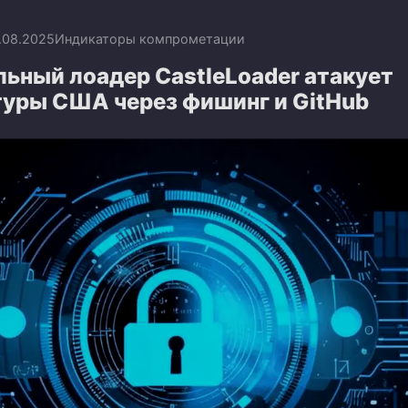
.08.2025
Индикаторы компрометации
ьный лоадер CastleLoader атакует
туры США через фишинг и GitHub