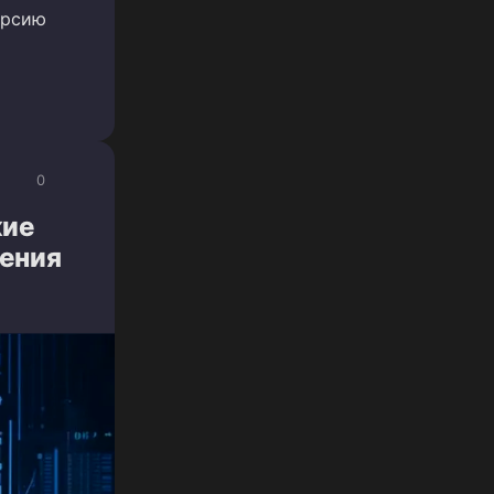
ерсию
0
кие
ения