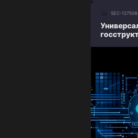
SEC-1275
08
Универсал
госструк