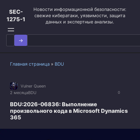
Перейти
Новости информационной безопасности:
к
SEC-
свежие кибератаки, уязвимости, защита
контенту
1275-1
данных и экспертные анализы.
Search
for:
Главная страница
»
BDU
Vulner Queen
2 месяца
BDU
0
BDU:2026-06836: Выполнение
произвольного кода в Microsoft Dynamics
365