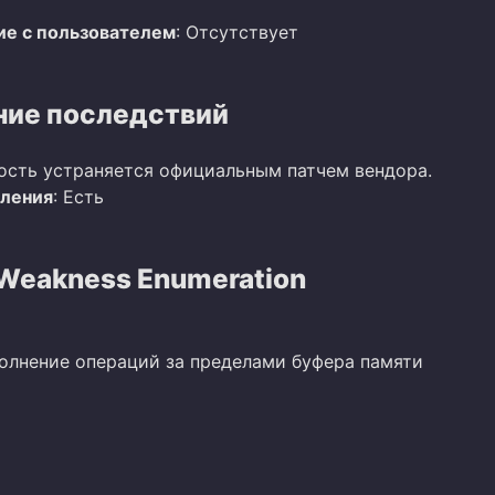
е с пользователем
: Отсутствует
ие последствий
ость устраняется официальным патчем вендора.
вления
: Есть
eakness Enumeration
полнение операций за пределами буфера памяти