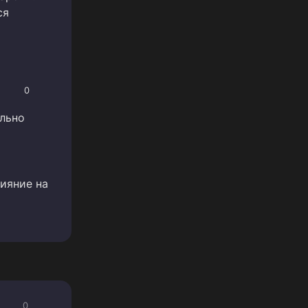
ся
0
ельно
ияние на
0