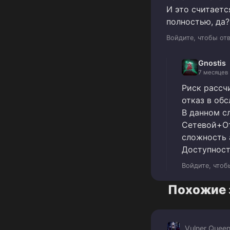
И это считает
полностью, да?
Войдите, чтобы от
Gnostis
7 месяцев
Риск рассч
отказ в об
В данном с
Сетевой+От
сложность 
Доступност
Войдите, чтоб
Похожие 
Vulner Quee