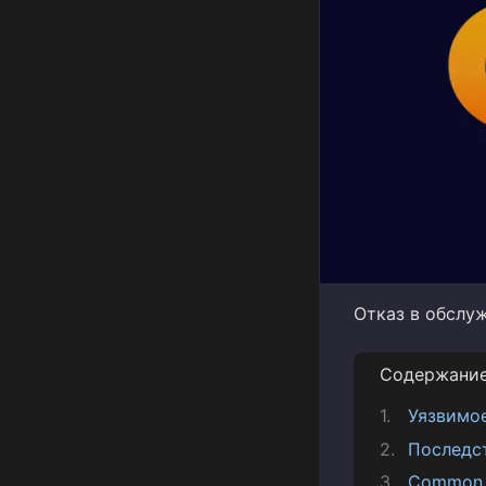
Отказ в обслуж
Содержани
Уязвимо
Последс
Common V