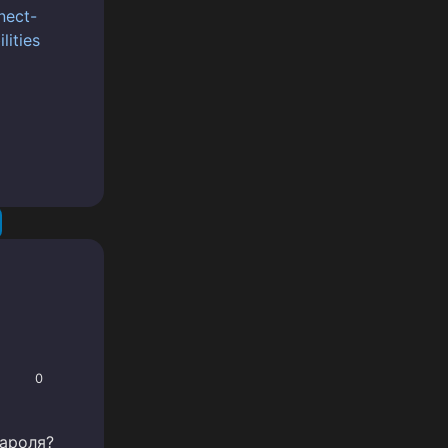
nect-
lities
0
пароля?