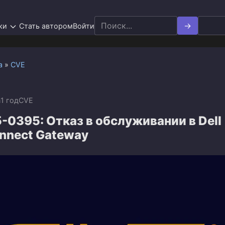
Search
ки
Стать автором
Войти
for:
а
»
CVE
n
1 год
CVE
0395: Отказ в обслуживании в Dell
nnect Gateway