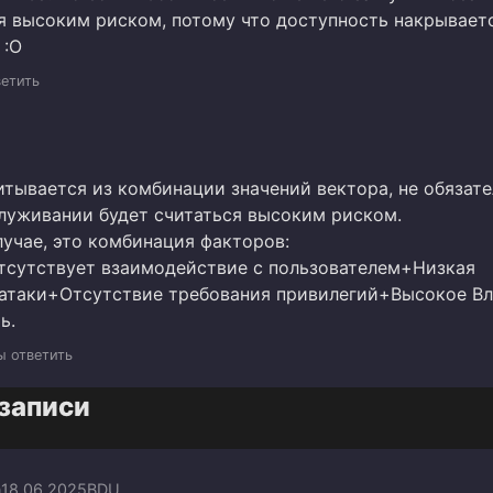
ся высоким риском, потому что доступность накрывает
 :O
ветить
итывается из комбинации значений вектора, не обязат
служивании будет считаться высоким риском.
лучае, это комбинация факторов:
сутствует взаимодействие с пользователем+Низкая
атаки+Отсутствие требования привилегий+Высокое Вл
ь.
ы ответить
записи
n
18.06.2025
BDU