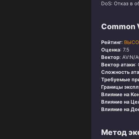
DoS: Отказ в 
Common Vu
Рейтинг
:
ВЫСО
Оценка
: 7.5
Вектор
: AV:N/A
Вектор атаки
:
Сложность ат
Требуемые пр
Границы эксп
Влияние на Ко
Влияние на Це
Влияние на До
Метод эк