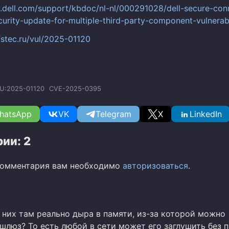
.dell.com/support/kbdoc/nl-nl/000291028/dell-secure-con
urity-update-for-multiple-third-party-component-vulnerabi
fstec.ru/vul/2025-01120
U:2025-01120
CVE-2025-0395
hatsApp
VK
Telegram
X
LinkedIn
ии: 2
комментария вам необходимо
авторизоваться
.
у них там реально дыра в памяти, из-за которой можно
шлюз? То есть любой в сети может его заглушить без 