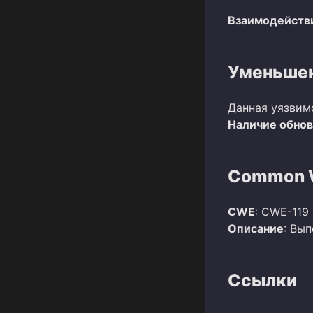
Взаимодействи
Уменьшен
Данная уязвим
Наличие обно
Common W
CWE
: CWE-119
Описание
: Вы
Ссылки