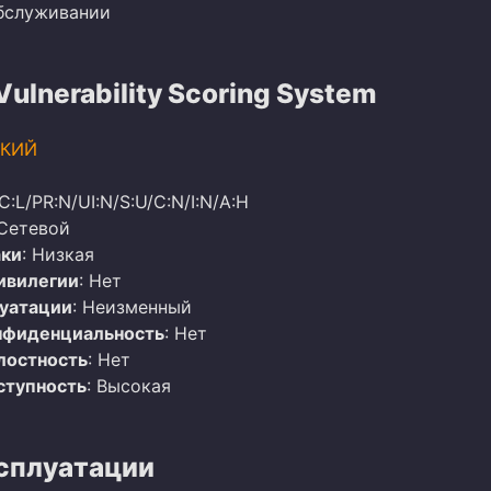
обслуживании
lnerability Scoring System
КИЙ
C:L/PR:N/UI:N/S:U/C:N/I:N/A:H
 Сетевой
аки
: Низкая
ивилегии
: Нет
луатации
: Неизменный
нфиденциальность
: Нет
лостность
: Нет
ступность
: Высокая
сплуатации