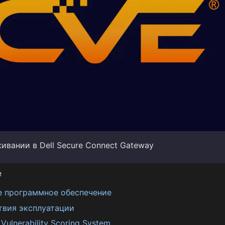
ивании в Dell Secure Connect Gateway
е
е программное обеспечение
твия эксплуатации
ulnerability Scoring System