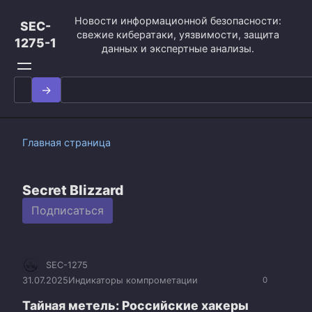
Перейти
Новости информационной безопасности:
к
SEC-
свежие кибератаки, уязвимости, защита
контенту
1275-1
данных и экспертные анализы.
Search
for:
Главная страница
Secret Blizzard
Подписаться
SEC-1275
31.07.2025
Индикаторы компрометации
0
Тайная метель: Российские хакеры