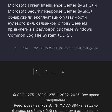
Microsoft Threat Intelligence Center (MSTIC) и
Microsoft Security Response Center (MSRC)
обнаружили эксплуатацию уязвимости
нулевого дня, связанной с повышением
привилегий в файловой системе Windows
Common Log File System (CLFS).
CVE-2025-29814
Microsoft Threat Intelligence
0
324
Пагинация
1
2
…
4
записей
© SEC-1275-1/СЕК-1275-1 2022-2026. Все права
защищены.
Реестровая запись ЭЛ № ФС 77-89472, выдано
федеральной службой по надзору в сфере связи,