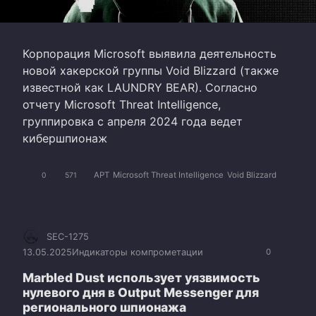
Корпорация Microsoft выявила деятельность
новой хакерской группы Void Blizzard (также
известной как LAUNDRY BEAR). Согласно
отчету Microsoft Threat Intelligence,
группировка с апреля 2024 года ведет
кибершпионаж
APT
Microsoft Threat Intelligence
Void Blizzard
0
571
SEC-1275
13.05.2025
Индикаторы компрометации
0
Marbled Dust использует уязвимость
нулевого дня в Output Messenger для
регионального шпионажа