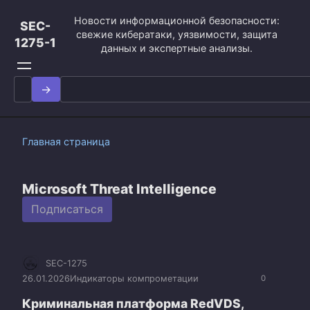
Перейти
Новости информационной безопасности:
к
SEC-
свежие кибератаки, уязвимости, защита
контенту
1275-1
данных и экспертные анализы.
Search
for:
Главная страница
Microsoft Threat Intelligence
Подписаться
SEC-1275
26.01.2026
Индикаторы компрометации
0
Криминальная платформа RedVDS,