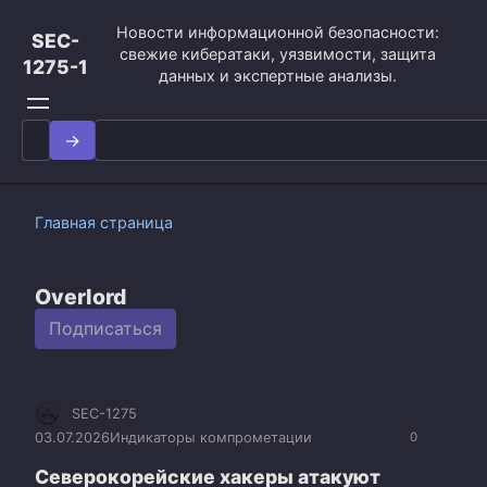
Перейти
Новости информационной безопасности:
к
SEC-
свежие кибератаки, уязвимости, защита
контенту
1275-1
данных и экспертные анализы.
Search
for:
Главная страница
Overlord
Подписаться
SEC-1275
03.07.2026
Индикаторы компрометации
0
Северокорейские хакеры атакуют