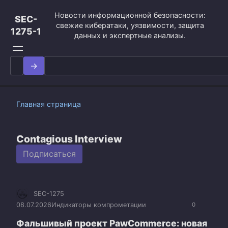
Перейти
Новости информационной безопасности:
к
SEC-
свежие кибератаки, уязвимости, защита
контенту
1275-1
данных и экспертные анализы.
Search
for:
Главная страница
Contagious Interview
Подписаться
SEC-1275
08.07.2026
Индикаторы компрометации
0
Фальшивый проект PawCommerce: новая