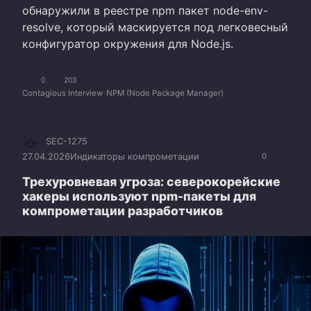
обнаружили в реестре npm пакет node-env-
resolve, который маскируется под легковесный
конфигуратор окружения для Node.js.
0
203
Contagious Interview
NPM (Node Package Manager)
SEC-1275
27.04.2026
Индикаторы компрометации
0
Трехуровневая угроза: северокорейские
хакеры используют npm-пакеты для
компрометации разработчиков