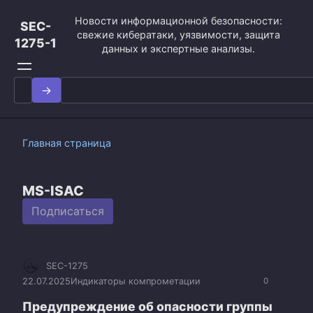
Перейти
Новости информационной безопасности:
к
SEC-
свежие кибератаки, уязвимости, защита
контенту
1275-1
данных и экспертные анализы.
Search
for:
Главная страница
MS-ISAC
Подписаться
SEC-1275
22.07.2025
Индикаторы компрометации
0
Предупреждение об опасности группы