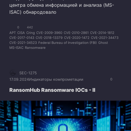
центра обмена информацией и анализа (MS-
ISAC) обнародовало
0
442
APT
CISA
Cring
CVE-2009-3960
CVE-2010-2861
CVE-2014-1812
CVE-2017-0143
CVE-2018-13379
CVE-2020-1472
CVE-2021-34473
CVE-2021-34523
Federal Bureau of Investigation (FBI)
Ghost
MS-ISAC
Ransomware
SEC-1275
17.09.2024
Индикаторы компрометации
0
RansomHub Ransomware IOCs - II