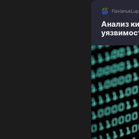
FlavianusLup
Анализ к
уязвимост