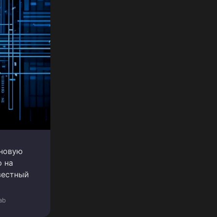
 новую
 на
вестный
ab