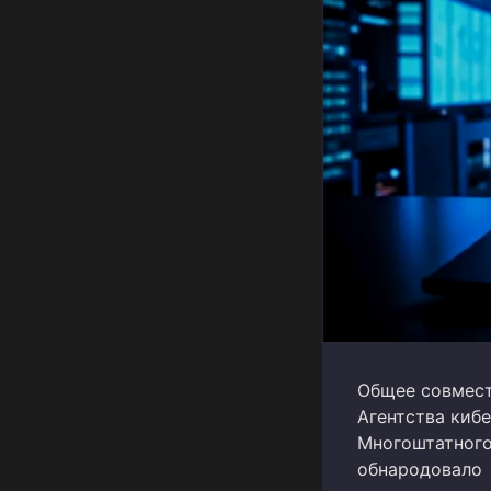
Общее совмест
Агентства киб
Многоштатного
обнародовало