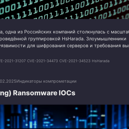
да, одна из Российских компаний столкнулась с масшта
проведённой группировкой HsHarada. Злоумышленники
уязвимости для шифрования серверов и требования вы
E-2021-31207
CVE-2021-34473
CVE-2021-34523
HsHarada
.02.2025
Индикаторы компрометации
ing) Ransomware IOCs