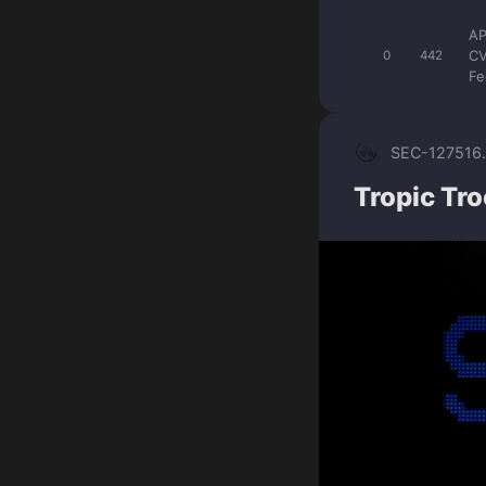
A
CV
0
442
Fe
SEC-1275
16
Tropic Tro