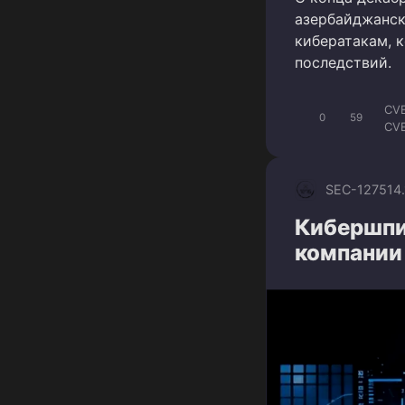
азербайджанск
кибератакам, 
последствий.
CVE
0
59
CV
SEC-1275
14
Кибершпио
компании