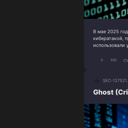
В мае 2025 го
кибератакой, 
использовали 
CV
0
550
SEC-1275
21
Ghost (Cr