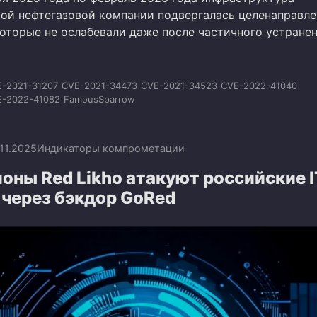
ой нефтегазовой компании подвергалась целенаправл
которые не ослабевали даже после частичного устране
-2021-31207
CVE-2021-34473
CVE-2021-34523
CVE-2022-41040
E-2022-41082
FamousSparrow
.11.2025
Индикаторы компрометации
ны Red Likho атакуют российские I
 через бэкдор GoRed