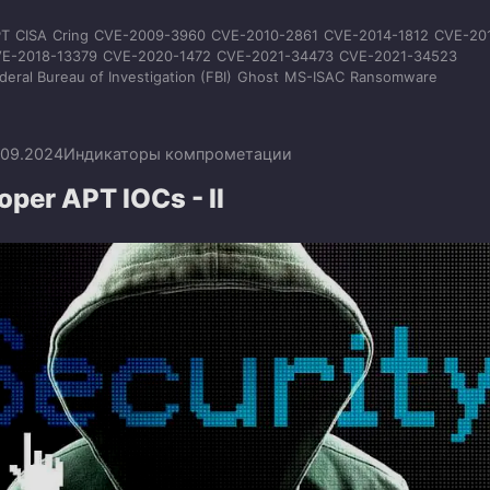
PT
CISA
Cring
CVE-2009-3960
CVE-2010-2861
CVE-2014-1812
CVE-20
E-2018-13379
CVE-2020-1472
CVE-2021-34473
CVE-2021-34523
deral Bureau of Investigation (FBI)
Ghost
MS-ISAC
Ransomware
.09.2024
Индикаторы компрометации
oper APT IOCs - II