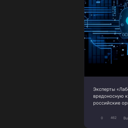
Эксперты «Лаб
вредоносную к
российские ор
Bu
0
462