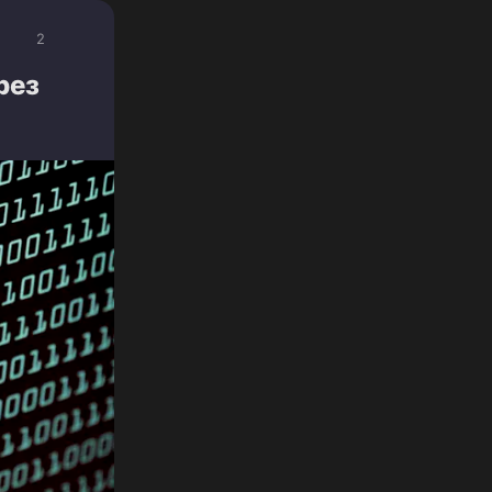
2
рез