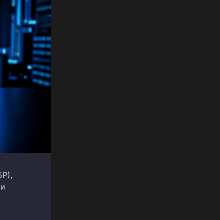
Р),
 и