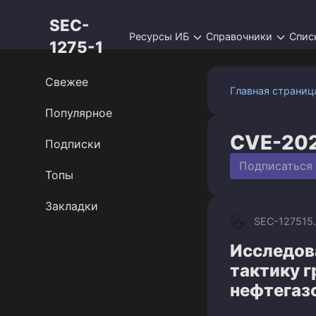
Перейти
SEC-
к
Ресурсы ИБ
Справочники
Спис
контенту
1275-1
Свежее
Главная страниц
Популярное
CVE-20
Подписки
Подписаться
Топы
Закладки
SEC-1275
15
Исследов
тактику г
нефтегаз