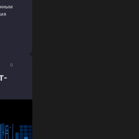
енным
ния
0
T-