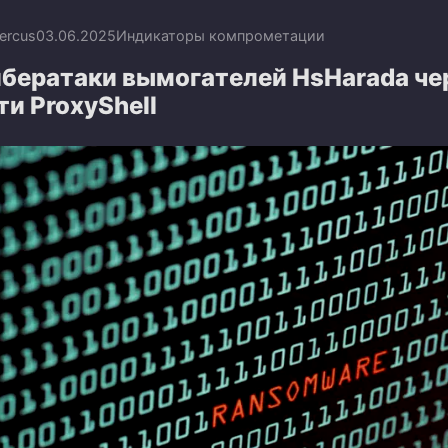
ercus
03.06.2025
Индикаторы компрометации
ибератаки вымогателей HsHarada че
и ProxyShell