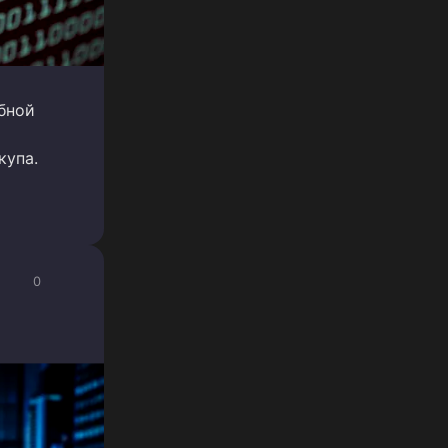
бной
купа.
0