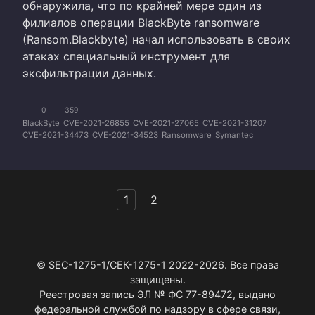
обнаружила, что по крайней мере один из
филиалов операции BlackByte ransomware
(Ransom.Blackbyte) начал использовать в своих
атаках специальный инструмент для
эксфильтрации данных.
0
359
BlackByte
CVE-2021-26855
CVE-2021-27065
CVE-2021-31207
CVE-2021-34473
CVE-2021-34523
Ransomware
Symantec
Пагинация
1
2
записей
© SEC-1275-1/СЕК-1275-1 2022-2026. Все права
защищены.
Реестровая запись ЭЛ № ФС 77-89472, выдано
федеральной службой по надзору в сфере связи,