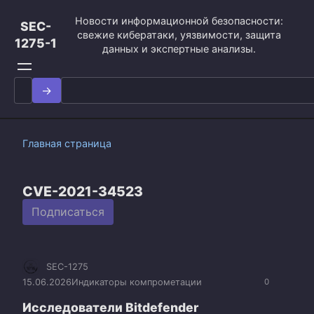
Перейти
Новости информационной безопасности:
к
SEC-
свежие кибератаки, уязвимости, защита
контенту
1275-1
данных и экспертные анализы.
Search
for:
Главная страница
CVE-2021-34523
Подписаться
SEC-1275
15.06.2026
Индикаторы компрометации
0
Исследователи Bitdefender