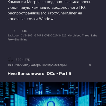
Компания Morphisec недавно выявила очень
уклончивую кампанию вредоносного ПО,
распространяющего ProxyShellMiner на
конечные точки Windows.
0
446
Backdoor
CVE-2021-34473
CVE-2021-34523
Morphisec Threat Labs
ProxyShellMiner
SEC-1275
18.11.2022
Индикаторы компрометации
0
Hive Ransomware IOCs - Part 5