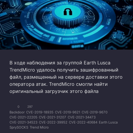
В ходе наблюдения за группой Earth Lusca
TrendMicro удалось получить зашифрованный
файл, размещенный на сервере доставки этого
оператора атак. TrendMicro смогли найти
оригинальный загрузчик этого файла
0
297
Backdoor
CVE-2019-18935
CVE-2019-9621
CVE-2019-9670
CVE-2021-22205
CVE-2021-31207
CVE-2021-34473
CVE-2021-34523
CVE-2022-39952
CVE-2022-40684
Earth Lusca
SprySOCKS
Trend Micro