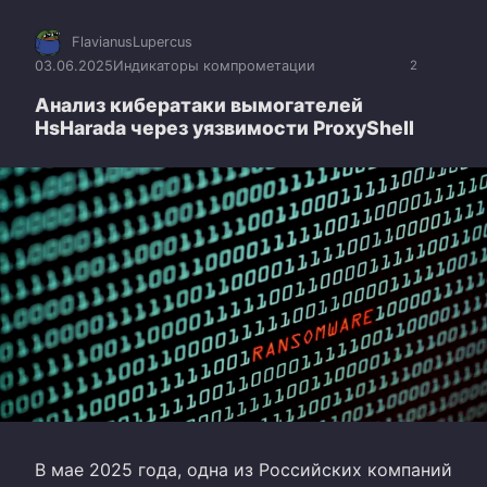
FlavianusLupercus
03.06.2025
Индикаторы компрометации
2
Анализ кибератаки вымогателей
HsHarada через уязвимости ProxyShell
В мае 2025 года, одна из Российских компаний