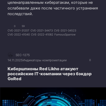
целенаправленным кибератакам, которые не
ослабевали даже после частичного устранения
последствий.
0
59
CVE-2021-31207
CVE-2021-34473
CVE-2021-34523
CVE-2022-41040
CVE-2022-41082
FamousSparrow
SEC-1275
14.11.2025
Индикаторы компрометации
0
Кибершпионы Red Likho атакуют
российские IT-компании через бэкдор
GoRed