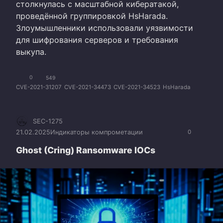
столкнулась с масштабной кибератакой,
проведённой группировкой HsHarada.
Злоумышленники использовали уязвимости
для шифрования серверов и требования
выкупа.
0
549
CVE-2021-31207
CVE-2021-34473
CVE-2021-34523
HsHarada
SEC-1275
21.02.2025
Индикаторы компрометации
0
Ghost (Cring) Ransomware IOCs