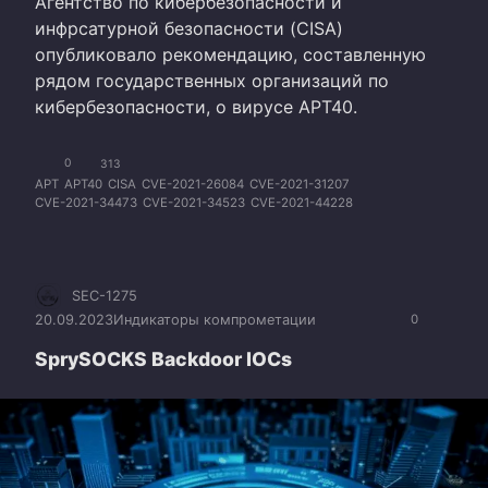
Агентство по кибербезопасности и
инфрсатурной безопасности (CISA)
опубликовало рекомендацию, составленную
рядом государственных организаций по
кибербезопасности, о вирусе APT40.
0
313
APT
APT40
CISA
CVE-2021-26084
CVE-2021-31207
CVE-2021-34473
CVE-2021-34523
CVE-2021-44228
SEC-1275
20.09.2023
Индикаторы компрометации
0
SprySOCKS Backdoor IOCs