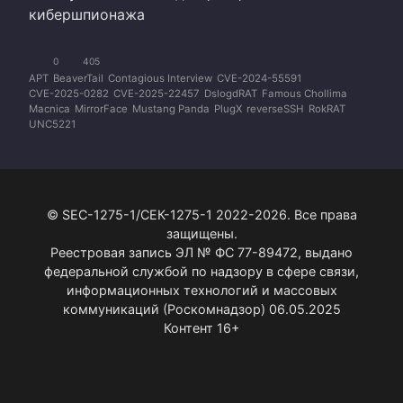
кибершпионажа
0
405
APT
BeaverTail
Contagious Interview
CVE-2024-55591
CVE-2025-0282
CVE-2025-22457
DslogdRAT
Famous Chollima
Macnica
MirrorFace
Mustang Panda
PlugX
reverseSSH
RokRAT
UNC5221
© SEC-1275-1/СЕК-1275-1 2022-2026. Все права
защищены.
Реестровая запись ЭЛ № ФС 77-89472, выдано
федеральной службой по надзору в сфере связи,
информационных технологий и массовых
коммуникаций (Роскомнадзор) 06.05.2025
Контент 16+