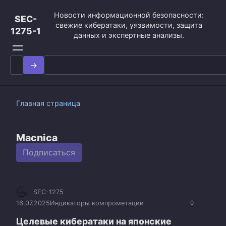
Перейти
Новости информационной безопасности:
к
SEC-
свежие кибератаки, уязвимости, защита
контенту
1275-1
данных и экспертные анализы.
Search
for:
Главная страница
Macnica
Подписаться
SEC-1275
16.07.2025
Индикаторы компрометации
0
Целевые кибератаки на японские