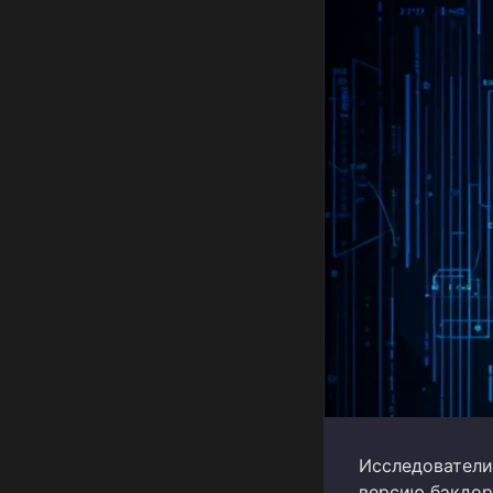
Исследователи 
версию бэкдор