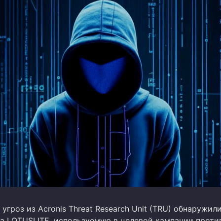
угроз из Acronis Threat Research Unit (TRU) обнаружил
а LOTUSLITE, используемую в целевой кампании проти