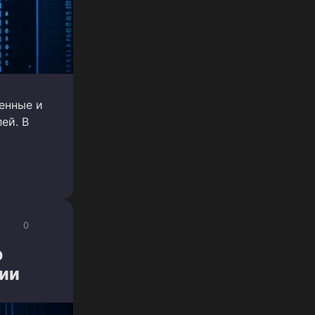
енные и
ей. В
0
р
дии