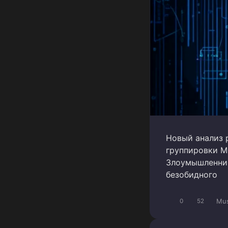
Новый анализ 
группировки M
Злоумышленник
безобидного
Mus
0
52