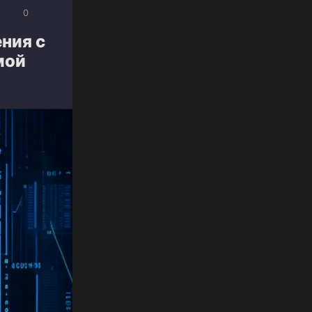
0
ния с
мой