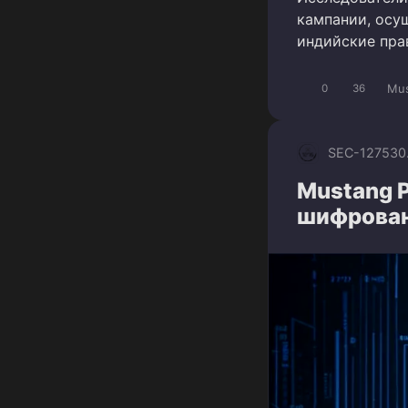
кампании, осу
индийские пра
Mus
0
36
SEC-1275
30
Mustang 
шифрован