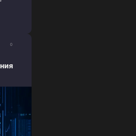
0
ения