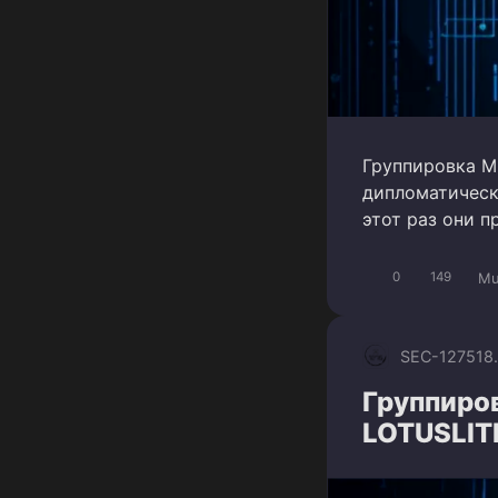
Группировка M
дипломатическ
этот раз они 
Mu
0
149
SEC-1275
18
Группиро
LOTUSLITE