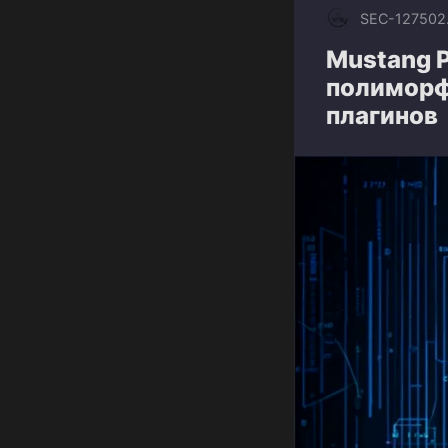
SEC-1275
02
Mustang P
полиморф
плагинов