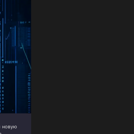
и новую
в