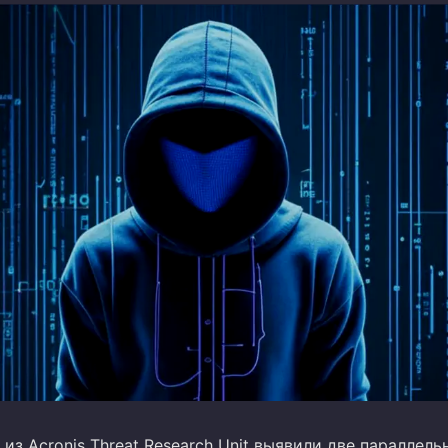
из Acronis Threat Research Unit выявили две параллель