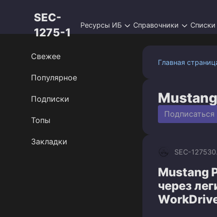
Перейти
SEC-
к
Ресурсы ИБ
Справочники
Списки
контенту
1275-1
Свежее
Главная страниц
Популярное
Mustang
Подписки
Подписаться
Топы
Закладки
SEC-1275
30
Mustang 
через ле
WorkDriv