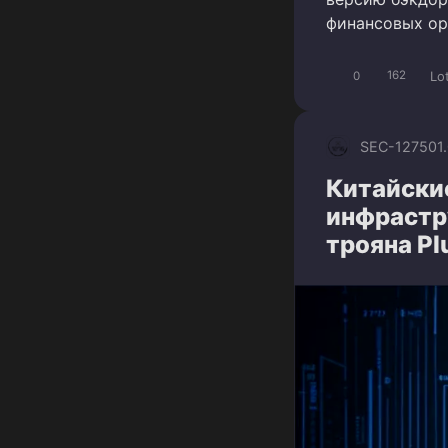
финансовых ор
Lo
0
162
SEC-1275
01
Китайски
инфрастр
трояна Pl