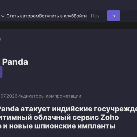
Search
Стать автором
Вступить в клуб
Войти
for:
а
 Panda
.07.2026
Индикаторы компрометации
Panda атакует индийские госучрежд
гитимный облачный сервис Zoho
e и новые шпионские импланты