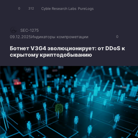
Cyble Research Labs
PureLogs
0
312
SEC-1275
09.12.2025
Индикаторы компрометации
0
Ботнет V3G4 эволюционирует: от DDoS к
скрытому криптодобыванию