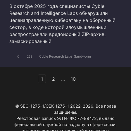
В октябре 2025 года специалисты Cyble
Research and Intelligence Labs обнаружили
целенаправленную кибератаку на оборонный
сектор, в ходе которой злоумышленники
распространяли вредоносный ZIP-архив,
замаскированный
Cyble Research Labs
Sandworm
0
258
Пагинация
1
2
…
10
записей
© SEC-1275-1/СЕК-1275-1 2022-2026. Все права
защищены.
Реестровая запись ЭЛ № ФС 77-89472, выдано
федеральной службой по надзору в сфере связи,
информационных технологий и массовых