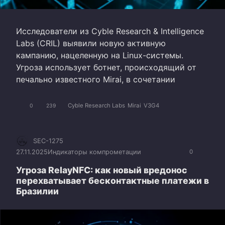
Исследователи из Cyble Research & Intelligence
Labs (CRIL) выявили новую активную
кампанию, нацеленную на Linux-системы.
Угроза использует ботнет, происходящий от
печально известного Mirai, в сочетании
Cyble Research Labs
Mirai
V3G4
0
239
SEC-1275
27.11.2025
Индикаторы компрометации
0
Угроза RelayNFC: как новый вредонос
перехватывает бесконтактные платежи в
Бразилии