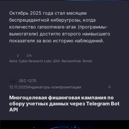
Октябрь 2025 года стал месяцем
беспрецедентной киберугрозы, когда
количество ransomware-атак (программы-
вымогатели) достигло второго наивысшего
показателя за всю историю наблюдений.
0
274
Akira
Cyble Research Labs
Qilin
RansomHub
Sinobi
SEC-1275
12.11.2025
Индикаторы компрометации
0
Многоцелевая фишинговая кампания по
сбору учетных данных через Telegram Bot
API