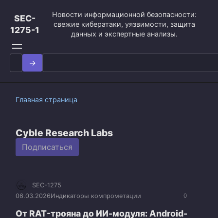
Перейти
Новости информационной безопасности:
к
SEC-
свежие кибератаки, уязвимости, защита
контенту
1275-1
данных и экспертные анализы.
Search
for:
Главная страница
Cyble Research Labs
Подписаться
SEC-1275
06.03.2026
Индикаторы компрометации
0
От RAT-трояна до ИИ-модуля: Android-